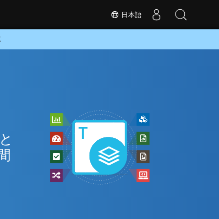
日本語
K
 と
間