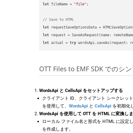
let
 fileName = 
"file"
;

// Save to HTML
let
 requestSaveOptionsData = HTMLSaveOption
let
 request = SaveAsRequest(name: remoteNam
let
 actual = 
try
OTT Files to EMF SDK での
WordsApi と CellsApi をセットアップする
クライアント ID、クライアント シークレット、
を使用して、
WordsApi
と
CellsApi
を初期化
WordsApi を使用して OTT を HTML に変換し
ローカル ファイル名と形式を HTML に設定
を作成します。