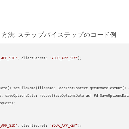
 に変換する方法: ステップバイステップのコード例
_APP_SID"
, clientSecret: 
"YOUR_APP_KEY"
)
Data().setFileName(fileName: BaseTestContext.getRemoteTestOut() 
e, saveOptionsData: requestSaveOptionsData 
as
quest);

_APP_SID"
, clientSecret: 
"YOUR_APP_KEY"
)