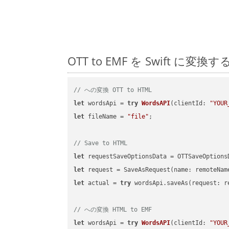
OTT to EMF を Swift
// への変換 OTT to HTML
let
 wordsApi = 
try
WordsAPI
(
clientId: 
"YOUR
let
 fileName = 
"file"
;

// Save to HTML
let
 requestSaveOptionsData = OTTSaveOptions
let
 request = SaveAsRequest(name: remoteNam
let
 actual = 
try
 wordsApi.saveAs(request: re
// への変換 HTML to EMF
let
 wordsApi = 
try
WordsAPI
(
clientId: 
"YOUR