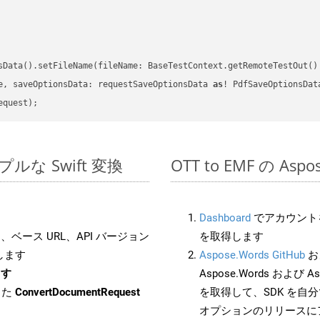
sData().setFileName(fileName: BaseTestContext.getRemoteTestOut()
e, saveOptionsData: requestSaveOptionsData 
as
シンプルな Swift 変換
OTT to EMF の As
Dashboard
でアカウントを
ベース URL、API バージョン
を取得します
します
Aspose.Words GitHub
お
ます
Aspose.Words および Asp
した
ConvertDocumentRequest
を取得して、SDK を自
オプションのリリースに