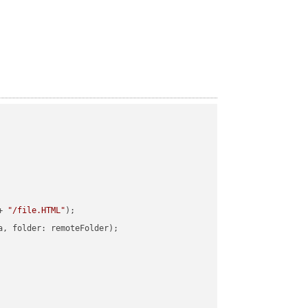
+ 
"/file.HTML"