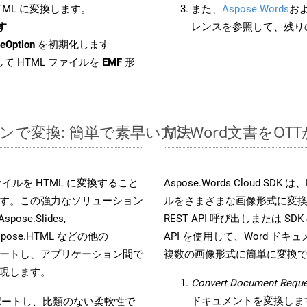
HTML に変換します。
また、
Aspose.Words
お
す
レンスを参照して、残り
eOption
を初期化します
て HTML ファイルを
EMF
形
ラインで変換: 簡単で素早い方法
MS Word文書を
s ファイルを HTML に変換すること
Aspose.Words Cloud S
す。この強力なソリューション
ルをさまざまな画像形式に変
Aspose.Slides,
REST API 呼び出しまたは SDK
D, Aspose.HTML などの他の
API を使用して、Word ドキュメ
合をサポートし、アプリケーション間で
複数の画像形式に簡単に変換
現します。
Convert Document Reque
ドキュメントを変換しま
をサポートし、比類のない柔軟性で