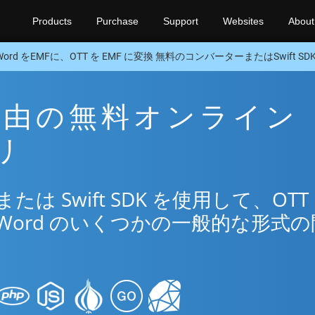
Products
Purchase
Support
Websites
About
Word をEMFに、OTT を EMF に変換 無料のコンバーターまたはSwift SD
F 経由の無料オンライン
リ
 Swift SDK を使用して、OTT
Word のいくつかの一般的な形式の