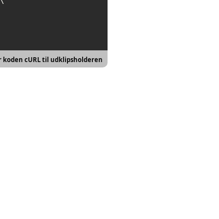
\

r koden cURL til udklipsholderen