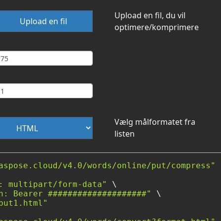
Upload en fil, du vil
Upload en fil
optimere/komprimere
Vælg målformatet fra
listen
aspose.cloud/v4.0/words/online/put/compress"
 
: multipart/form-data"
 \

n: Bearer ####################"
 \

put1.html"