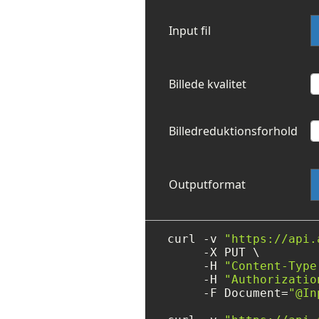
Input fil
Billede kvalitet
Billedreduktionsforhold
Outputformat
curl -v 
"https://api.
     -X PUT \

     -H 
"Content-Type
     -H 
"Authorizatio
     -F Document=
"@In