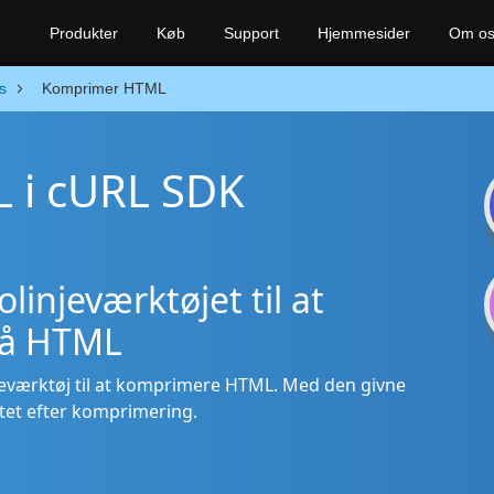
Produkter
Køb
Support
Hjemmesider
Om o
s
Komprimer HTML
 i cURL SDK
njeværktøjet til at
på HTML
eværktøj til at komprimere HTML. Med den givne
litet efter komprimering.