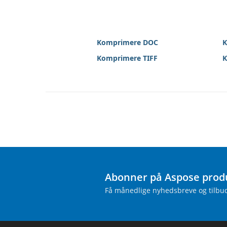
Komprimere DOC
K
Komprimere TIFF
K
Abonner på Aspose prod
Få månedlige nyhedsbreve og tilbud 