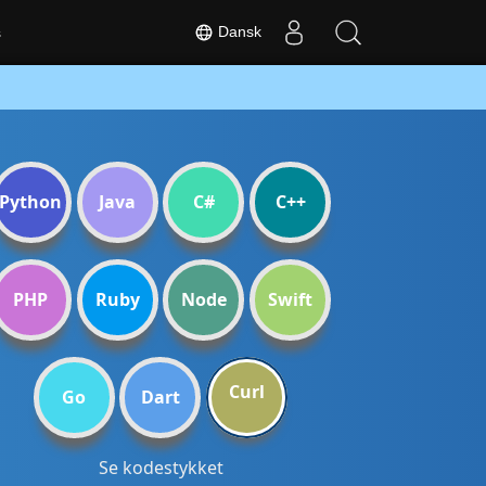
Dansk
s
Python
Java
C#
C++
PHP
Ruby
Node
Swift
Curl
Go
Dart
Se kodestykket