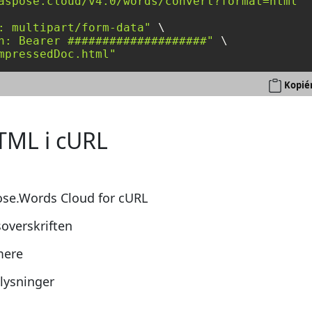
aspose.cloud/v4.0/words/convert?format=html"
 
: multipart/form-data"
 \

n: Bearer ####################"
 \

mpressedDoc.html"
Kopié
TML i cURL
pose.Words Cloud for cURL
overskriften
mere
lysninger