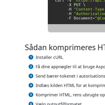
curl -v 
"https://api.
     -X PUT \

     -H 
"Content-Type
     -H 
"Authorizatio
     -F Document=
"@Co
Sådan komprimeres H
Installer cURL
Få dine appnøgler til at bruge As
Send bærer-tokenet i autorisations
Indlæs kilden HTML for at kompri
Komprimer HTML, rens ubrugte op
Vælg outputfilformatet