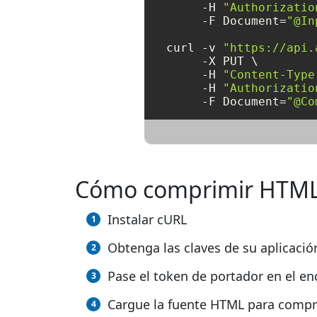
     -H 
"Authorizatio
     -F Document=
"@In
curl -v 
"https://api.
     -X PUT \

     -H 
"Content-Type
     -H 
"Authorizatio
     -F Document=
"@Co
Cómo comprimir HTML
Instalar cURL
Obtenga las claves de su aplicaci
Pase el token de portador en el e
Cargue la fuente HTML para compr