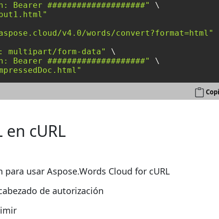
n: Bearer ####################"
 \

put1.html"
aspose.cloud/v4.0/words/convert?format=html"
 
: multipart/form-data"
 \

n: Bearer ####################"
 \

mpressedDoc.html"
Copi
 en cURL
ón para usar Aspose.Words Cloud for cURL
ncabezado de autorización
imir