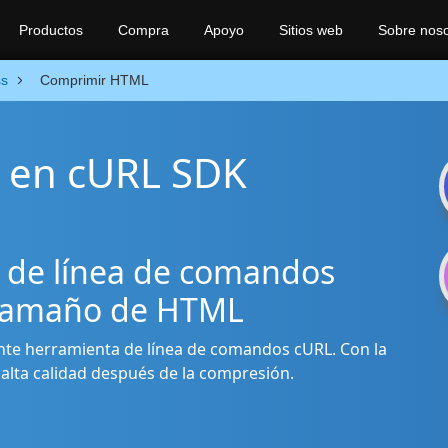
Productos
Compra
Apoyo
Sitios web
Sobre noso
s
Comprimir HTML
 en cURL SDK
a de línea de comandos
l tamaño de HTML
nte herramienta de línea de comandos cURL. Con la
e alta calidad después de la compresión.