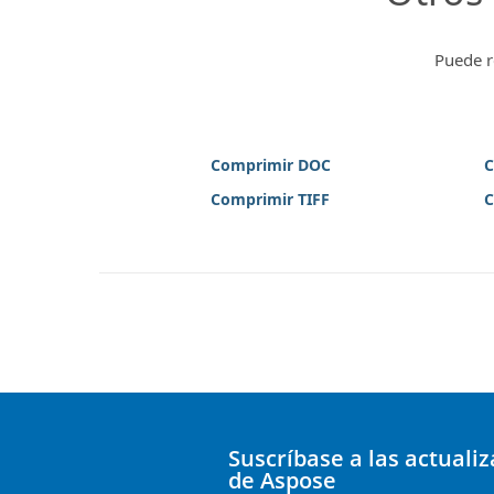
Puede r
Comprimir DOC
C
Comprimir TIFF
C
Suscríbase a las actuali
de Aspose