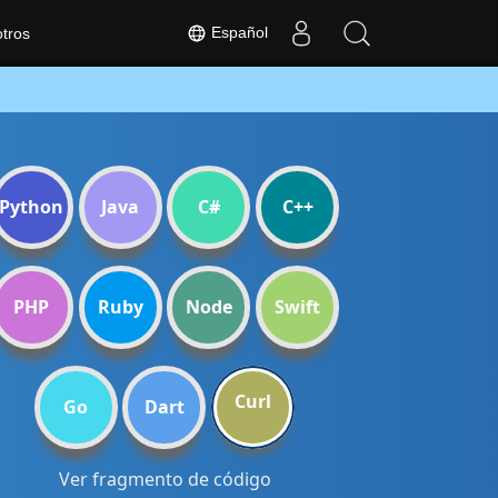
Español
tros
Python
Java
C#
C++
PHP
Ruby
Node
Swift
Curl
Go
Dart
Ver fragmento de código