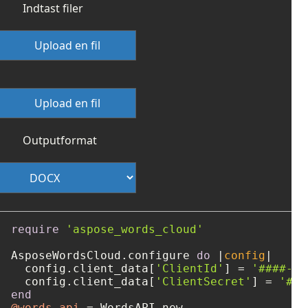
Indtast filer
Upload en fil
Upload en fil
Outputformat
require
'aspose_words_cloud'
AsposeWordsCloud.configure 
do
 |
config
|

  config.client_data[
'ClientId'
] = 
'####-##
  config.client_data[
'ClientSecret'
] = 
'###
end
@words_api
 = WordsAPI.new
