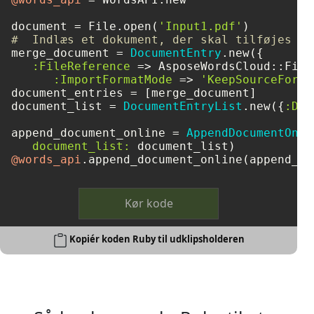
document = File.open(
'Input1.pdf'
#  Indlæs et dokument, der skal tilføjes fr
merge_document = 
DocumentEntry
.new({

:FileReference
 => AsposeWordsCloud::File
:ImportFormatMode
 => 
'KeepSourceForma
document_entries = [merge_document]

document_list = 
DocumentEntryList
.new({
:Doc
append_document_online = 
AppendDocumentOnli
document_list:
@words_api
Kør kode
Kopiér koden Ruby til udklipsholderen