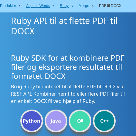
Produkter
Aspose.Words
Ruby
Merge
PDF til DOCX
Ruby API til at flette PDF til
DOCX
Ruby SDK for at kombinere PDF
filer og eksportere resultatet til
formatet DOCX
Brug Ruby biblioteket til at flette PDF til DOCX via
REST API. Kombiner nemt to eller flere PDF filer til
en enkelt DOCX fil ved hjælp af Ruby.
Python
Java
C#
C++