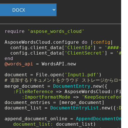
require
'aspose_words_cloud'
AsposeWordsCloud.configure 
do
 |
config
|

  config.client_data[
'ClientId'
] = 
'####-##
  config.client_data[
'ClientSecret'
] = 
'###
end
@words_api
 = WordsAPI.new

document = File.open(
'Input1.pdf'
# 追加するドキュメントをクラウド ストレージからロー
merge_document = 
DocumentEntry
.new({

:FileReference
 => AsposeWordsCloud::File
:ImportFormatMode
 => 
'KeepSourceForma
document_entries = [merge_document]

document_list = 
DocumentEntryList
.new({
:Doc
append_document_online = 
AppendDocumentOnli
document_list: