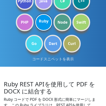
Python
Java
C#
C++
Ruby
PHP
Node
Swift
Go
Dart
Curl
コードスニペットを表示
Ruby REST APIを使用して PDF を
DOCX に結合する
Ruby コードで PDF を DOCX 形式に簡単にマージしま
す。この Ruby ライブラリは、REST APIを使用して、