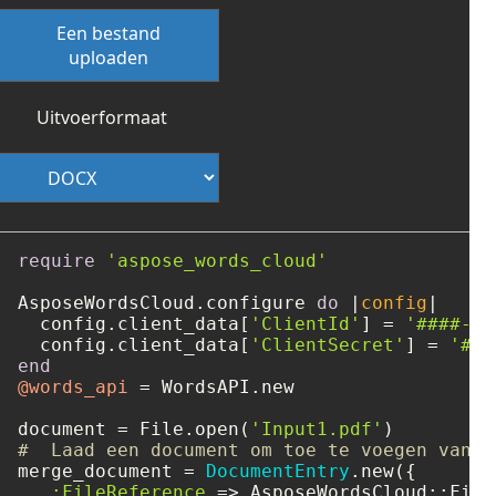
Een bestand
uploaden
Uitvoerformaat
require
'aspose_words_cloud'
AsposeWordsCloud.configure 
do
 |
config
|

  config.client_data[
'ClientId'
] = 
'####-##
  config.client_data[
'ClientSecret'
] = 
'###
end
@words_api
 = WordsAPI.new

document = File.open(
'Input1.pdf'
#  Laad een document om toe te voegen vanui
merge_document = 
DocumentEntry
.new({

:FileReference
 => AsposeWordsCloud::File