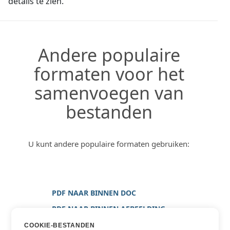
details te zien.
Andere populaire
formaten voor het
samenvoegen van
bestanden
U kunt andere populaire formaten gebruiken:
PDF NAAR BINNEN DOC
PDF NAAR BINNEN AFBEELDING
PDF NAAR BINNEN JPG
COOKIE-BESTANDEN