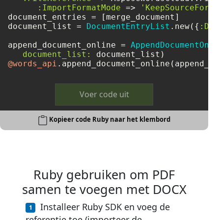
:ImportFormatMode
 => 
'KeepSourceForma
document_entries = [merge_document]

document_list = 
DocumentEntryList
.new({
:Doc
append_document_online = 
AppendDocumentOnli
document_list:
@words_api
Voer code uit
Kopieer code Ruby naar het klembord
Ruby gebruiken om PDF
samen te voegen met DOCX
Installeer Ruby SDK en voeg de
referentie toe (importeer de