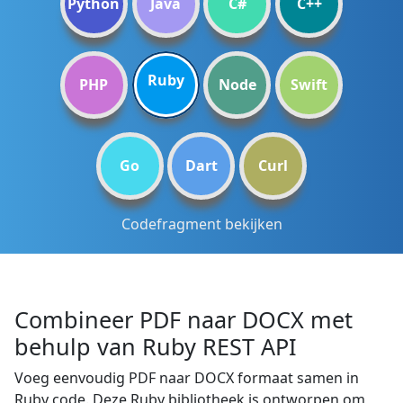
Python
Java
C#
C++
Ruby
PHP
Node
Swift
Go
Dart
Curl
Codefragment bekijken
Combineer PDF naar DOCX met
behulp van Ruby REST API
Voeg eenvoudig PDF naar DOCX formaat samen in
Ruby code. Deze Ruby bibliotheek is ontworpen om