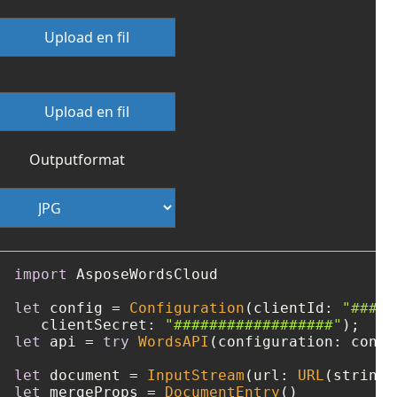
Upload en fil
Upload en fil
Outputformat
import
 AsposeWordsCloud

let
 config 
=
Configuration
(clientId: 
"####-
   clientSecret: 
"##################"
let
 api 
=
try
WordsAPI
(configuration: config
let
 document 
=
InputStream
(url: 
URL
(string:
let
 mergeProps 
=
DocumentEntry
()
