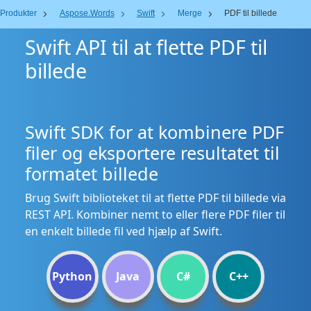
Produkter
Aspose.Words
Swift
Merge
PDF til billede
Swift API til at flette PDF til
billede
Swift SDK for at kombinere PDF
filer og eksportere resultatet til
formatet billede
Brug Swift biblioteket til at flette PDF til billede via
REST API. Kombiner nemt to eller flere PDF filer til
en enkelt billede fil ved hjælp af Swift.
Python
Java
C#
C++