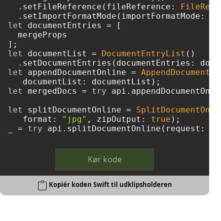
  .setFileReference(fileReference: 
FileRefe
  .setImportFormatMode(importFormatMode: 
"K
let
 documentEntries 
=
 [

  mergeProps

let
 documentList 
=
DocumentEntryList
()

let
 appendDocumentOnline 
=
AppendDocumentOn
let
 mergedDocs 
=
try
 api.appendDocumentOnli
let
 splitDocumentOnline 
=
SplitDocumentOnli
   format: 
"jpg"
, zipOutput: 
true
_
=
try
 api.splitDocumentOnline(request: sp
Kør kode
Kopiér koden Swift til udklipsholderen