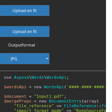
Upload en fil
Upload en fil
Outputformat
use
Aspose
\
Words
\
WordsApi
;

$wordsApi
 = 
new
WordsApi
(
'####-####-####-##
$document
 = 
"Input1.pdf"
$mergeProps
 = 
new
DocumentEntry
(
array
(

"file_reference"
 => 
FileReference
::
from
"import_format_mode"
 => 
"KeepSourceForm