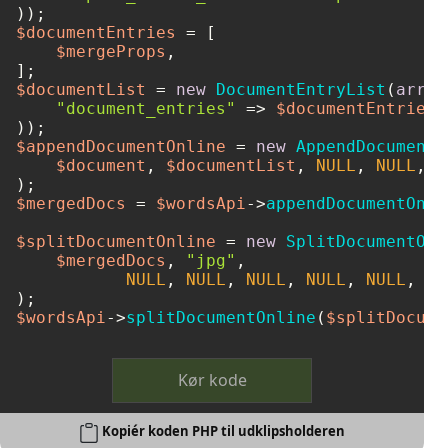
$documentEntries
 = [

$mergeProps
,

$documentList
 = 
new
DocumentEntryList
(
array
"document_entries"
 => 
$documentEntries
,

$appendDocumentOnline
 = 
new
AppendDocumentO
$document
, 
$documentList
, 
NULL
, 
NULL
, 
N
$mergedDocs
 = 
$wordsApi
->
appendDocumentOnli
$splitDocumentOnline
 = 
new
SplitDocumentOnl
$mergedDocs
, 
"jpg"
, 

NULL
, 
NULL
, 
NULL
, 
NULL
, 
NULL
, 
NU
$wordsApi
->
splitDocumentOnline
(
$splitDocume
Kør kode
Kopiér koden PHP til udklipsholderen