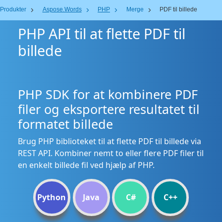
Produkter
Aspose.Words
PHP
Merge
PDF til billede
PHP API til at flette PDF til
billede
PHP SDK for at kombinere PDF
filer og eksportere resultatet til
formatet billede
Brug PHP biblioteket til at flette PDF til billede via
REST API. Kombiner nemt to eller flere PDF filer til
en enkelt billede fil ved hjælp af PHP.
Python
Java
C#
C++