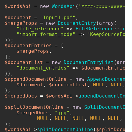
$wordsApi
 = 
new
WordsApi
(
'####-####-####-##
$document
 = 
"Input1.pdf"
$mergeProps
 = 
new
DocumentEntry
(
array
(

"file_reference"
 => 
FileReference
::
from
"import_format_mode"
 => 
"KeepSourceForm
$documentEntries
 = [

$mergeProps
,

$documentList
 = 
new
DocumentEntryList
(
array
"document_entries"
 => 
$documentEntries
,

$appendDocumentOnline
 = 
new
AppendDocumentO
$document
, 
$documentList
, 
NULL
, 
NULL
, 
N
$mergedDocs
 = 
$wordsApi
->
appendDocumentOnli
$splitDocumentOnline
 = 
new
SplitDocumentOnl
$mergedDocs
, 
"jpg"
, 

NULL
, 
NULL
, 
NULL
, 
NULL
, 
NULL
, 
NU
$wordsApi
->
splitDocumentOnline
(
$splitDocume