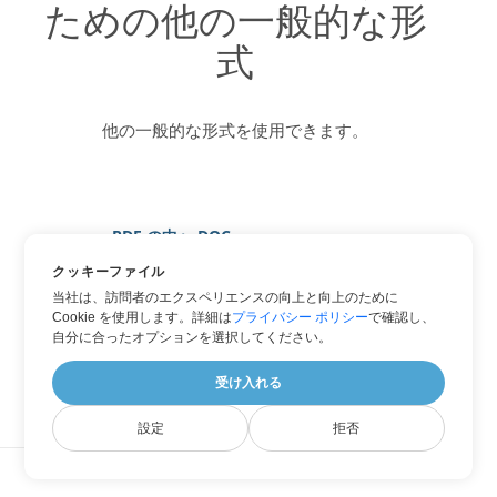
ための他の一般的な形
式
他の一般的な形式を使用できます。
PDF の中へ DOC
PDF の中へ DOCX
クッキーファイル
当社は、訪問者のエクスペリエンスの向上と向上のために
PDF の中へ PNG
Cookie を使用します。詳細は
プライバシー ポリシー
で確認し、
PDF の中へ WORD
自分に合ったオプションを選択してください。
PDF の中へ XPS
受け入れる
設定
拒否