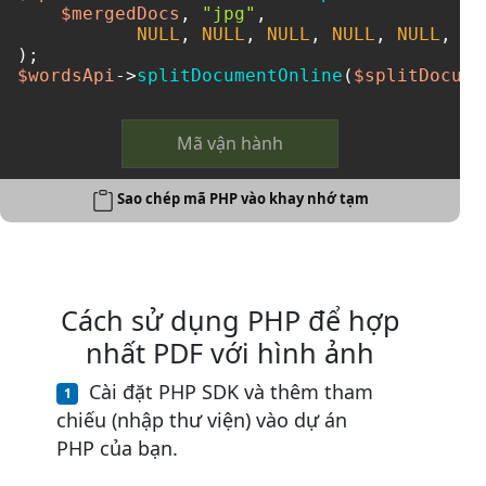
$mergedDocs
, 
"jpg"
, 

NULL
, 
NULL
, 
NULL
, 
NULL
, 
NULL
, 
NU
$wordsApi
->
splitDocumentOnline
(
$splitDocume
Mã vận hành
Sao chép mã PHP vào khay nhớ tạm
Cách sử dụng PHP để hợp
nhất PDF với hình ảnh
Cài đặt PHP SDK và thêm tham
chiếu (nhập thư viện) vào dự án
PHP của bạn.