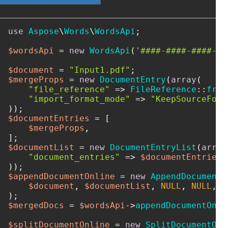
use
Aspose
\
Words
\
WordsApi
;

$wordsApi
 = 
new
WordsApi
(
'####-####-####-##
$document
 = 
"Input1.pdf"
$mergeProps
 = 
new
DocumentEntry
(
array
(

"file_reference"
 => 
FileReference
::
from
"import_format_mode"
 => 
"KeepSourceForm
$documentEntries
 = [

$mergeProps
,

$documentList
 = 
new
DocumentEntryList
(
array
"document_entries"
 => 
$documentEntries
,

$appendDocumentOnline
 = 
new
AppendDocumentO
$document
, 
$documentList
, 
NULL
, 
NULL
, 
N
$mergedDocs
 = 
$wordsApi
->
appendDocumentOnli
$splitDocumentOnline
 = 
new
SplitDocumentOnl