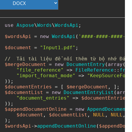
use
Aspose
\
Words
\
WordsApi
;

$wordsApi
 = 
new
WordsApi
(
'####-####-####-##
$document
 = 
"Input1.pdf"
;

//  Tải tài liệu để nối thêm từ bộ nhớ Đám 
$mergeDocument
 = 
new
DocumentEntry
(
array
(

"file_reference"
 => 
FileReference
::
from
"import_format_mode"
 => 
"KeepSourceForm
$documentEntries
 = [ 
$mergeDocument
$documentList
 = 
new
DocumentEntryList
(
array
"document_entries"
 => 
$documentEntries
,

$appendDocumentOnline
 = 
new
AppendDocumentO
$document
, 
$documentList
, 
NULL
, 
NULL
, 
N
$wordsApi
->
appendDocumentOnline
(
$appendDocu