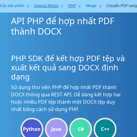
Các sản phẩm
Aspose.Words
PHP
Merge
Chuyển PDF san
API PHP để hợp nhất PDF
thành DOCX
PHP SDK để kết hợp PDF tệp và
xuất kết quả sang DOCX định
dạng
Sử dụng thư viện PHP để hợp nhất PDF thành
DOCX thông qua REST API. Dễ dàng kết hợp hai
hoặc nhiều PDF tệp thành một DOCX tệp duy
nhất bằng cách sử dụng PHP.
Python
Java
C#
C++