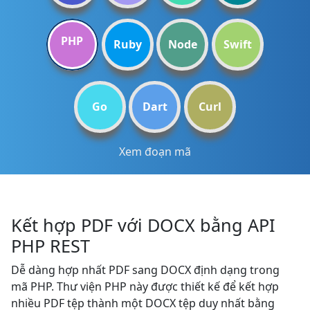
PHP
Ruby
Node
Swift
Go
Dart
Curl
Xem đoạn mã
Kết hợp PDF với DOCX bằng API
PHP REST
Dễ dàng hợp nhất PDF sang DOCX định dạng trong
mã PHP. Thư viện PHP này được thiết kế để kết hợp
nhiều PDF tệp thành một DOCX tệp duy nhất bằng