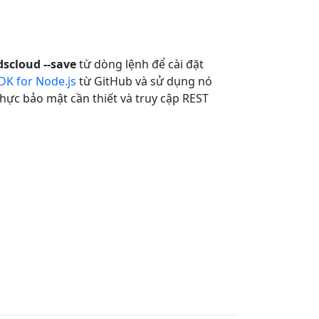
scloud --save
từ dòng lệnh để cài đặt
DK for Node.js
từ GitHub và sử dụng nó
ực bảo mật cần thiết và truy cập REST