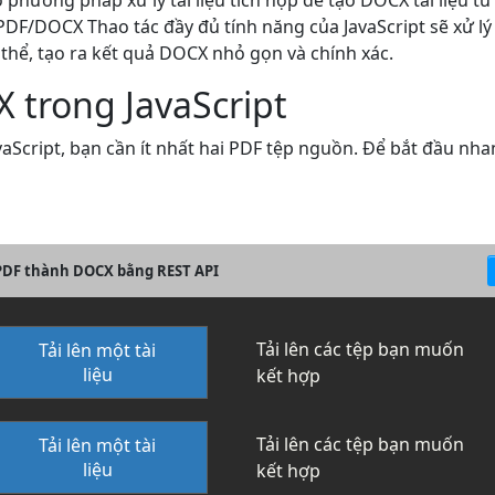
phương pháp xử lý tài liệu tích hợp để tạo DOCX tài liệu từ
PDF/DOCX Thao tác đầy đủ tính năng của JavaScript sẽ xử l
thể, tạo ra kết quả DOCX nhỏ gọn và chính xác.
 trong JavaScript
Script, bạn cần ít nhất hai PDF tệp nguồn. Để bắt đầu nhan
 PDF thành DOCX bằng REST API
Tải lên các tệp bạn muốn
Tải lên một tài
liệu
kết hợp
Tải lên các tệp bạn muốn
Tải lên một tài
liệu
kết hợp