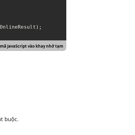
OnlineResult);

 mã JavaScript vào khay nhớ tạm
t buộc.