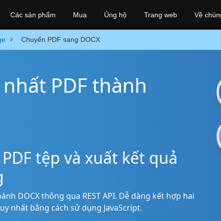
Các sản phẩm
Mua
Ủng hộ
Trang web
Về chúng
ge
Chuyển PDF sang DOCX
 nhất PDF thành
PDF tệp và xuất kết quả
g
hành DOCX thông qua REST API. Dễ dàng kết hợp hai
y nhất bằng cách sử dụng JavaScript.