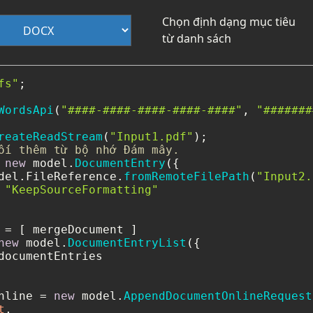
Chọn định dạng mục tiêu
từ danh sách
fs"
;

WordsApi
(
"####-####-####-####-####"
, 
"#######
reateReadStream
(
"Input1.pdf"
ối thêm từ bộ nhớ Đám mây.
 
new
 model.
DocumentEntry
({

del.
FileReference
.
fromRemoteFilePath
(
"Input2.
 
"KeepSourceFormatting"
new
 model.
DocumentEntryList
({

documentEntries

nline = 
new
 model.
AppendDocumentOnlineRequest
t
,
