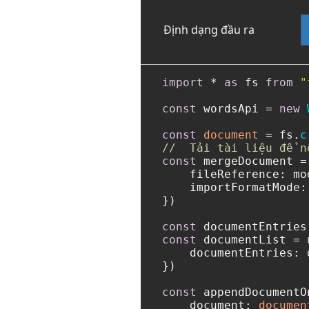
Định dạng đầu ra
import
 * 
as
 fs 
from
"
const
 wordsApi = 
new
const
document
 = fs.
c
//  Tải tài liệu để n
const
 mergeDocument =
fileReference
: mo
importFormatMode
:
})

const
const
 documentList = 
documentEntries
: 
})

const
 appendDocumentO
document
: 
documen