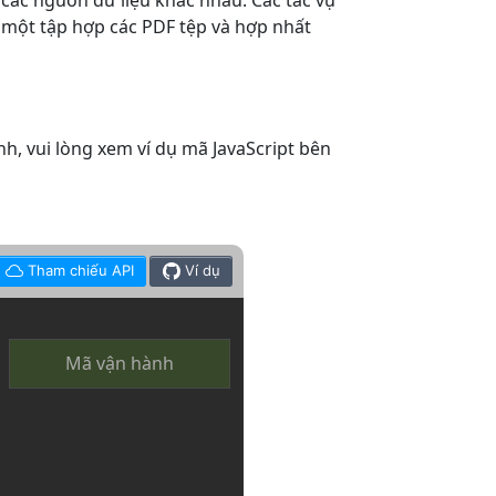
 các nguồn dữ liệu khác nhau. Các tác vụ
ý một tập hợp các PDF tệp và hợp nhất
h, vui lòng xem ví dụ mã JavaScript bên
Tham chiếu API
Ví dụ
Mã vận hành