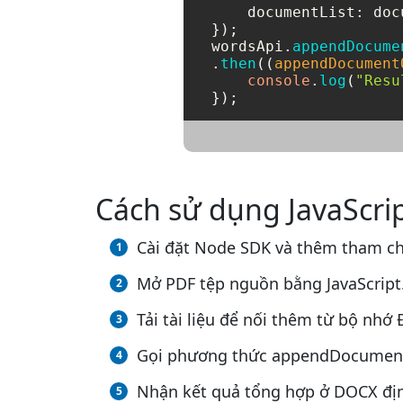
documentList
: doc
});

wordsApi.
appendDocume
.
then
(
(
appendDocument
console
.
log
(
"Resu
Cách sử dụng JavaScri
Cài đặt Node SDK và thêm tham ch
Mở PDF tệp nguồn bằng JavaScript
Tải tài liệu để nối thêm từ bộ nhớ
Gọi phương thức appendDocumentOn
Nhận kết quả tổng hợp ở DOCX địn