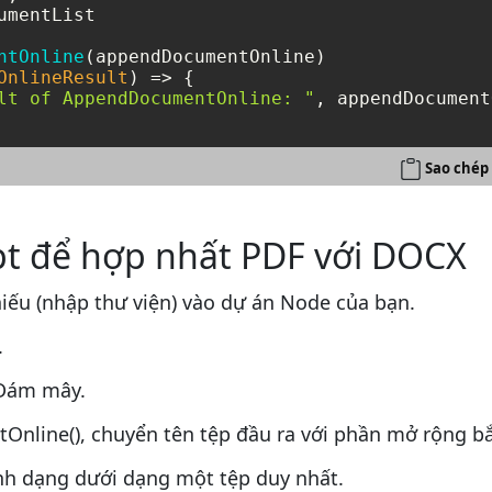
umentList

ntOnline
(appendDocumentOnline)

OnlineResult
) =>
 {

lt of AppendDocumentOnline: "
, appendDocument
Sao chép
pt để hợp nhất PDF với DOCX
iếu (nhập thư viện) vào dự án Node của bạn.
.
 Đám mây.
line(), chuyển tên tệp đầu ra với phần mở rộng bắ
h dạng dưới dạng một tệp duy nhất.