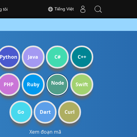
Tiếng Việt
 tôi
Python
Java
C#
C++
Node
PHP
Ruby
Swift
Go
Dart
Curl
Xem đoạn mã