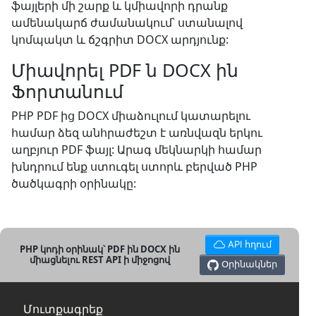
ֆայլերի մի շարք և կմիավորի դրանք
ամենակարճ ժամանակում՝ ստանալով
կոմպակտ և ճշգրիտ DOCX արդյունք:
Միավորել PDF ն DOCX ին
Ֆորտանում
PHP PDF ից DOCX միաձուլում կատարելու
համար ձեզ անհրաժեշտ է առնվազն երկու
աղբյուր PDF ֆայլ: Արագ մեկնարկի համար
խնդրում ենք ստուգել ստորև բերված PHP
ծածկագրի օրինակը:
API հղում
PHP կոդի օրինակ՝ PDF ին DOCX ին
միացնելու REST API ի միջոցով
Օրինակներ
Մուտքագրեք