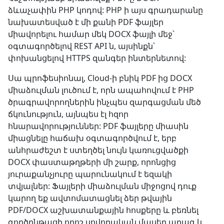
ձևաչափին PHP կոդով: PHP ի այս գրադարանը
նախատեսված է մի քանի PDF ֆայլեր
միավորելու համար մեկ DOCX ֆայլի մեջ՝
օգտագործելով REST API ն, այսինքն՝
փոխանցելով HTTPS զանգեր ինտերնետով:
Սա պրոֆեսիոնալ, Cloud-ի բնիկ PDF ից DOCX
միաձուլման լուծում է, որն ապահովում է PHP
ծրագրավորողներին ինչպես զարգացման մեծ
ճկունություն, այնպես էլ հզոր
հնարավորություններ: PDF ֆայլերը միասին
միացնելը հաճախ օգտագործվում է, երբ
անհրաժեշտ է ստեղծել նույն կառուցվածքի
DOCX փաստաթղթերի մի շարք, որոնցից
յուրաքանչյուրը պարունակում է եզակի
տվյալներ: Ֆայլերի միաձուլման միջոցով դուք
կարող եք ավտոմատացնել ձեր թվային
PDF/DOCX աշխատանքային հոսքերը և բեռնել
գործընթացի որոշ սովորական մասեր արագ և