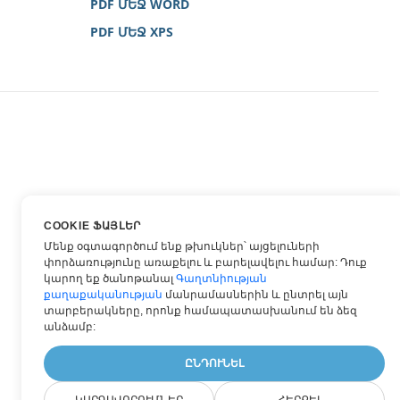
PDF ՄԵՋ WORD
PDF ՄԵՋ XPS
COOKIE ՖԱՅԼԵՐ
Մենք օգտագործում ենք թխուկներ՝ այցելուների
փորձառությունը առաքելու և բարելավելու համար: Դուք
կարող եք ծանոթանալ
Գաղտնիության
քաղաքականության
մանրամասներին և ընտրել այն
տարբերակները, որոնք համապատասխանում են ձեզ
անձամբ:
ԸՆԴՈՒՆԵԼ