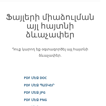
Ֆայլերի միաձուլման
այլ հայտնի
ձևաչափեր
Դուք կարող եք օգտագործել այլ հայտնի
ձևաչափեր.
PDF ՄԵՋ DOC
PDF ՄԵՋ ՊԱՏԿԵՐ
PDF ՄԵՋ JPG
PDF ՄԵՋ PNG