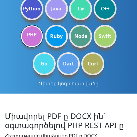
Python
Java
C#
C++
PHP
Ruby
Node
Swift
Go
Dart
Curl
Դիտեք կոդի հատվածը
Միավորել PDF ը DOCX ին՝
օգտագործելով PHP REST API ը
Հեշտությամբ միաձուլեք PDF ը DOCX