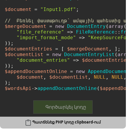
$document
 = 
"Input1.pdf"
;

//  Բեռնել փաստաթուղթ՝ ամպային պահեստից ավե
$mergeDocument
 = 
new
DocumentEntry
(
array
(

"file_reference"
 => 
FileReference
::
from
"import_format_mode"
 => 
"KeepSourceForm
$documentEntries
 = [ 
$mergeDocument
$documentList
 = 
new
DocumentEntryList
(
array
"document_entries"
 => 
$documentEntries
,

$appendDocumentOnline
 = 
new
AppendDocumentO
$document
, 
$documentList
, 
NULL
, 
NULL
, 
N
$wordsApi
->
appendDocumentOnline
(
$appendDocu
Գործարկել կոդը
Պատճենեք PHP կոդը clipboard-ում