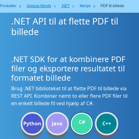
Produkter
Aspose.Words
.NET
Merge
PDF til billede
.NET API til at flette PDF til
billede
.NET SDK for at kombinere PDF
filer og eksportere resultatet til
formatet billede
Brug .NET biblioteket til at flette PDF til billede via
REST API. Kombiner nemt to eller flere PDF filer til
en enkelt billede fil ved hjælp af C#.
C#
Python
Java
C++