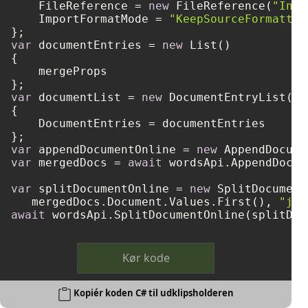
    FileReference = 
new
 FileReference(
"Inpu
    ImportFormatMode = 
"KeepSourceFormattin
var
 documentEntries = 
new
 List()

{

    mergeProps

var
 documentList = 
new
 DocumentEntryList()

{

    DocumentEntries = documentEntries

var
 appendDocumentOnline = 
new
var
 mergedDocs = 
await
 wordsApi.AppendDocum
var
 splitDocumentOnline = 
new
 SplitDocument
   mergedDocs.Document.Values.First(), 
"jpg
await
Kør kode
Kopiér koden C# til udklipsholderen