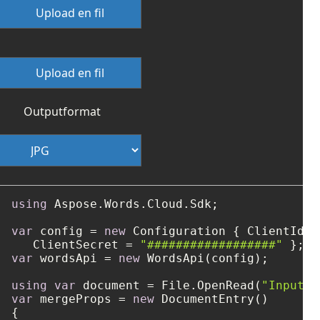
Upload en fil
Upload en fil
Outputformat
using
 Aspose.Words.Cloud.Sdk;

var
 config = 
new
 Configuration { ClientId =
   ClientSecret = 
"##################"
var
 wordsApi = 
new
 WordsApi(config);

using
var
 document = File.OpenRead(
"Input1.
var
 mergeProps = 
new
 DocumentEntry()

{
