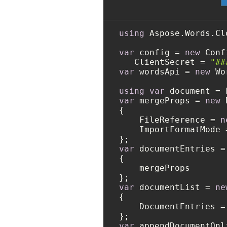
using
 Aspose.Words.Cl
var
 config = 
new
 Conf
   ClientSecret = 
"##
var
 wordsApi = 
new
 Wo
using
var
 document = 
var
 mergeProps = 
new
 
{

    FileReference = 
n
    ImportFormatMode 
var
 documentEntries =
{

    mergeProps

var
 documentList = 
ne
{

    DocumentEntries =
var
 appendDocumentOnl