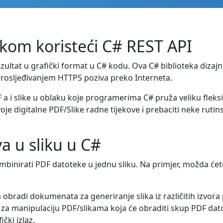
ikom koristeći C# REST API
ezultat u grafički format u C# kodu. Ova C# biblioteka dizaj
. prosljeđivanjem HTTPS poziva preko Interneta.
 a i slike u oblaku koje programerima C# pruža veliku fleks
e digitalne PDF/Slike radne tijekove i prebaciti neke rutins
a u sliku u C#
nirati PDF datoteke u jednu sliku. Na primjer, možda ćete
 obradi dokumenata za generiranje slika iz različitih izvora
 za manipulaciju PDF/slikama koja će obraditi skup PDF dat
čki izlaz.