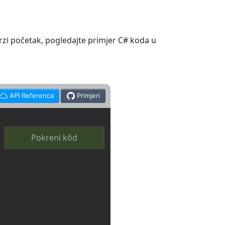
brzi početak, pogledajte primjer C# koda u
API Referenca
Primjeri
Pokreni kôd