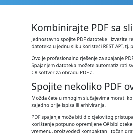
Kombinirajte PDF sa sl
Jednostavno spojite PDF datoteke i izvezite r
datoteka u jednu sliku koristeći REST API, tj
Ovo je profesionalno rješenje za spajanje PDF
Spajanjem datoteka možete automatizirati svoj
C# softver za obradu PDF a.
Spojite nekoliko PDF ov
Možda ćete u mnogim slučajevima morati kombi
zajedno prije ispisa ili arhiviranja.
PDF spajanje može biti dio cjelovitog pristupa
korištenje potpuno opremljene C# biblioteke
vremenu, proizvodeći kompaktan i točan grafi