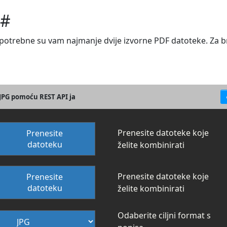
C#
 u, potrebne su vam najmanje dvije izvorne PDF datoteke. Za 
 JPG pomoću REST API ja
Prenesite datoteke koje
Prenesite
datoteku
želite kombinirati
Prenesite datoteke koje
Prenesite
datoteku
želite kombinirati
Odaberite ciljni format s