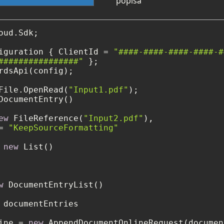
popisa
oud.Sdk;

iguration { ClientId = 
"####-####-####-####-#
################"
rdsApi(config);

File.OpenRead(
"Input1.pdf"
DocumentEntry()

ew
 FileReference(
"Input2.pdf"
),

= 
"KeepSourceFormatting"
 
new
 List()

w
 DocumentEntryList()

 documentEntries

ine = 
new