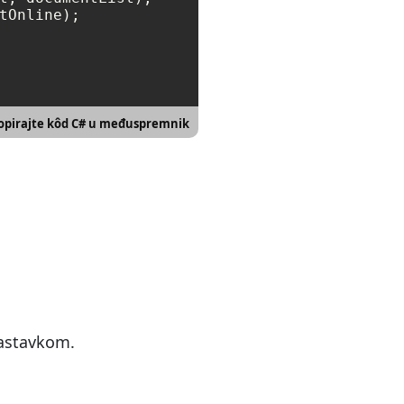
tOnline);

opirajte kôd C# u međuspremnik
nastavkom.