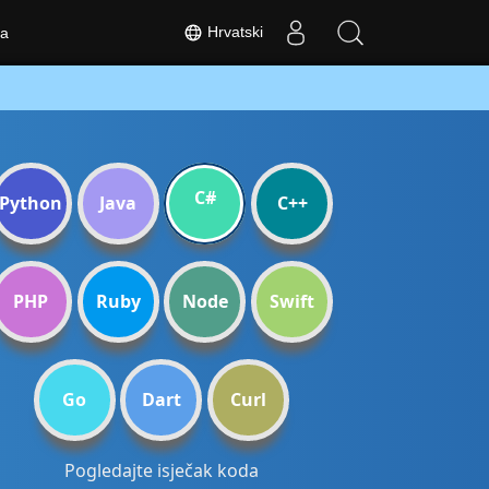
Hrvatski
a
C#
Python
Java
C++
PHP
Ruby
Node
Swift
Go
Dart
Curl
Pogledajte isječak koda