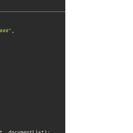
###"
, 
