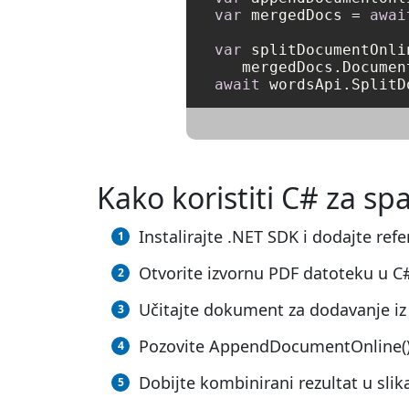
var
 mergedDocs = 
awai
var
 splitDocumentOnli
   mergedDocs.Documen
await
Kako koristiti C# za spa
Instalirajte .NET SDK i dodajte ref
Otvorite izvornu PDF datoteku u C
Učitajte dokument za dodavanje iz
Pozovite AppendDocumentOnline(), 
Dobijte kombinirani rezultat u sli