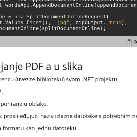
t
 wordsApi.AppendDocumentOnline(appendDocumen
ne = 
new
 SplitDocumentOnlineRequest(

t.Values.First(), 
"jpg"
, zipOutput: 
true
K
janje PDF a u slika
erencu (uvezite biblioteku) svom .NET projektu.
#.
 pohrane u oblaku.
proslijeđujući naziv izlazne datoteke s potrebnim 
ka formatu kao jednu datoteku.