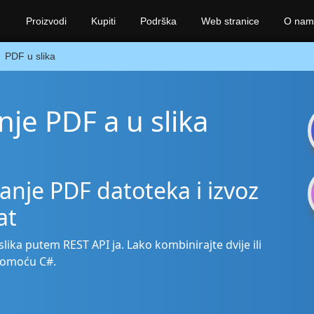
Proizvodi
Kupiti
Podrška
Web stranice
O nam
PDF u slika
nje PDF a u slika
anje PDF datoteka i izvoz
at
slika putem REST API ja. Lako kombinirajte dvije ili
 pomoću C#.