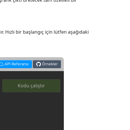
fik çıktı üretecek tam özellikli bir
 Hızlı bir başlangıç için lütfen aşağıdaki
API Referansı
Örnekler
Kodu çalıştır