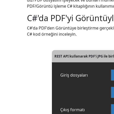
dizi PDF dosyasını işleyecek ve bunları mümkün
PDF/Görüntü işleme C# kitaplığının kullanımını
C#'da PDF'yi Görüntüyle
C#'da PDF'den Görüntüye birleştirme gerçekleşt
C# kod örneğini inceleyin.
REST API kullanarak PDF'i JPG ile bi
Giriş dosyaları
Çıkış formatı