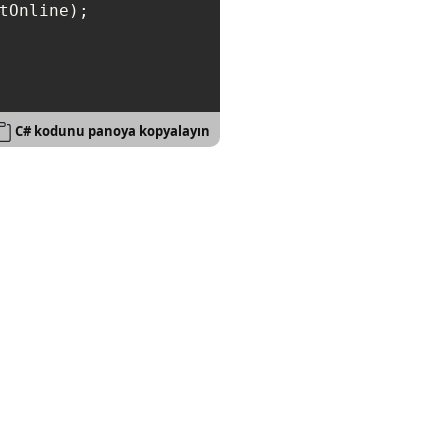
tOnline);

C# kodunu panoya kopyalayın