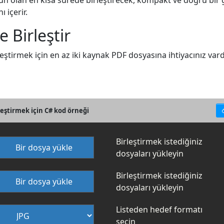
 olan en kısa sürede birleştirecek, kompakt ve doğru bir gra
 içerir.
 Birleştir
irmek için en az iki kaynak PDF dosyasına ihtiyacınız vardır.
rleştirmek için C# kod örneği
Birleştirmek istediğiniz
Bir dosya yükle
dosyaları yükleyin
Birleştirmek istediğiniz
Bir dosya yükle
dosyaları yükleyin
Listeden hedef formatı
seçin