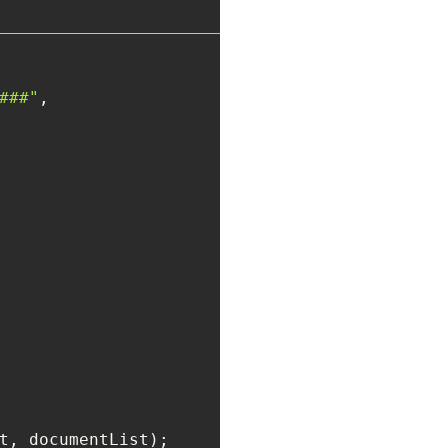
###"
, 
