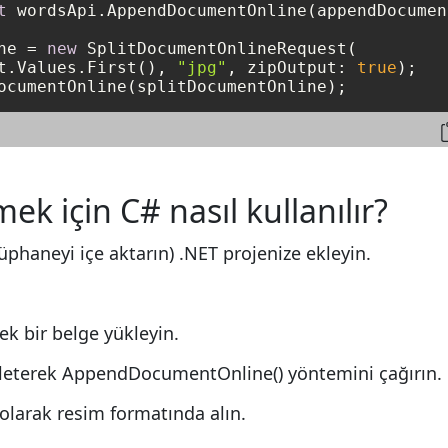
t
 wordsApi.AppendDocumentOnline(appendDocumen
ne = 
new
 SplitDocumentOnlineRequest(

t.Values.First(), 
"jpg"
, zipOutput: 
true
mek için C# nasıl kullanılır?
üphaneyi içe aktarın) .NET projenize ekleyin.
k bir belge yükleyin.
a ileterek AppendDocumentOnline() yöntemini çağırın.
 olarak resim formatında alın.