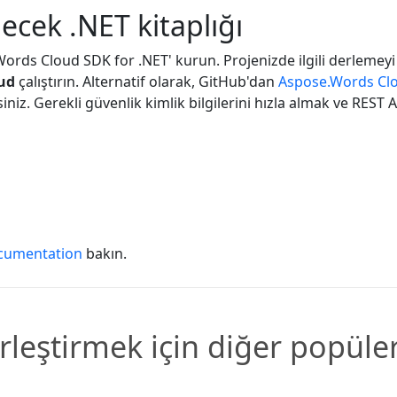
lecek .NET kitaplığı
Words Cloud SDK for .NET' kurun. Projenizde ilgili derleme
oud
çalıştırın. Alternatif olarak, GitHub'dan
Aspose.Words Clo
siniz. Gerekli güvenlik kimlik bilgilerini hızla almak ve REST
cumentation
bakın.
rleştirmek için diğer popüle