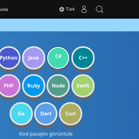
Türk
ızda
C#
Python
Java
C++
PHP
Ruby
Node
Swift
Go
Dart
Curl
Kod pasajını görüntüle