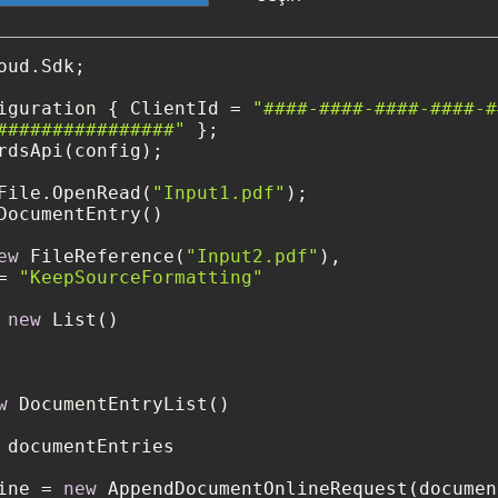
oud.Sdk;

iguration { ClientId = 
"####-####-####-####-#
################"
rdsApi(config);

File.OpenRead(
"Input1.pdf"
DocumentEntry()

ew
 FileReference(
"Input2.pdf"
),

= 
"KeepSourceFormatting"
 
new
 List()

w
 DocumentEntryList()

 documentEntries

ine = 
new