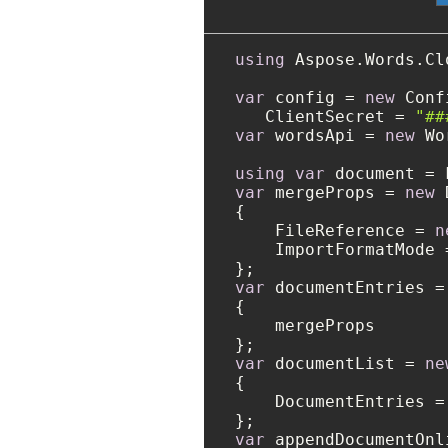
using
 Aspose.Words.Cl
var
 config = 
new
 Conf
   ClientSecret = 
"##
var
 wordsApi = 
new
 Wo
using
var
 document = 
var
 mergeProps = 
new
 
{

    FileReference = 
n
    ImportFormatMode 
var
 documentEntries =
{

    mergeProps

var
 documentList = 
ne
{

    DocumentEntries =
var
 appendDocumentOnl