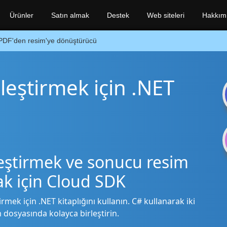
Ürünler
Satın almak
Destek
Web siteleri
Hakkım
PDF'den resim'ye dönüştürücü
rleştirmek için .NET
leştirmek ve sonucu resim
ak için Cloud SDK
irmek için .NET kitaplığını kullanın. C# kullanarak iki
 dosyasında kolayca birleştirin.