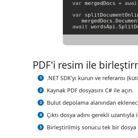
var
 mergedDocs = 
awai
var
 splitDocumentOnli
   mergedDocs.Documen
await
PDF'i resim ile birleştir
.NET SDK'yı kurun ve referansı (küt
Kaynak PDF dosyasını C# ile açın.
Bulut depolama alanından eklenece
Çıktı dosya adını gerekli uzantıyl
Birleştirilmiş sonucu tek bir dosya