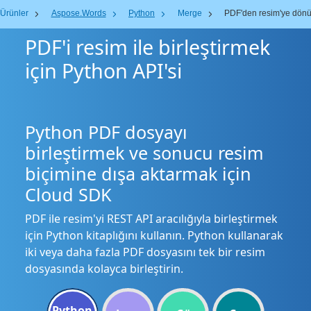
Ürünler
Aspose.Words
Python
Merge
PDF'den resim'ye dönü
PDF'i resim ile birleştirmek
için Python API'si
Python PDF dosyayı
birleştirmek ve sonucu resim
biçimine dışa aktarmak için
Cloud SDK
PDF ile resim'yi REST API aracılığıyla birleştirmek
için Python kitaplığını kullanın. Python kullanarak
iki veya daha fazla PDF dosyasını tek bir resim
dosyasında kolayca birleştirin.
Python