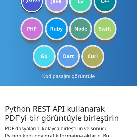
Java
C#
C++
PHP
Ruby
Node
Swift
Go
Dart
Curl
Kod pasajını görüntüle
Python REST API kullanarak
PDF'yi bir görüntüyle birleştirin
PDF dosyalarını kolayca birleştirin ve sonucu
Python kodunda grafik formatına aktarın. Bu