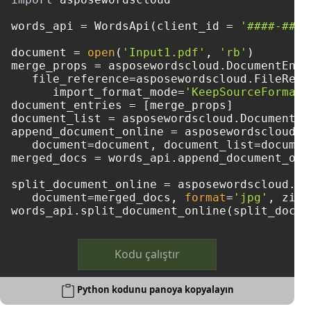
words_api = WordsApi(client_id = 
'####-####
document = 
open
(
'Input1.pdf'
, 
'rb'
)

merge_props = asposewordscloud.DocumentEntry
   file_reference=asposewordscloud.FileRefe
      import_format_mode=
'KeepSourceFormatt
document_entries = [merge_props]

document_list = asposewordscloud.DocumentEn
append_document_online = asposewordscloud.m
   document=document, document_list=document
merged_docs = words_api.append_document_onl
split_document_online = asposewordscloud.mo
   document=merged_docs, 
format
=
'jpg'
, zip_
Kodu çalıştır
Python kodunu panoya kopyalayın