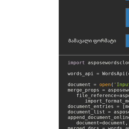
Გამავალი ფორმატი
import
 asposewordsclou
words_api = WordsApi(
document = 
open
(
'Inpu
merge_props = asposew
   file_reference=asp
      import_format_m
document_entries = [m
document_list = aspos
append_document_onlin
   document=document,
merged_docs = words_a