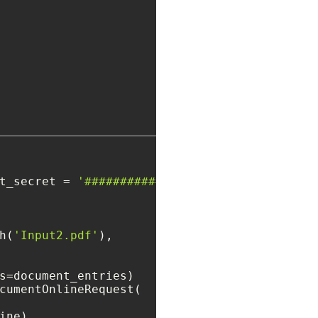
t_secret = 
'##################'
)

h(
'Input2.pdf'
),

s=document_entries)

cumentOnlineRequest(

ne)
