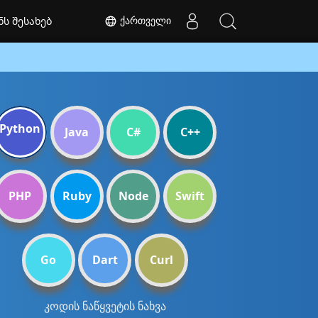
ქართველი
ნს შესახებ
Python
Java
C#
C++
PHP
Ruby
Node
Swift
Go
Dart
Curl
კოდის ნაწყვეტის ნახვა