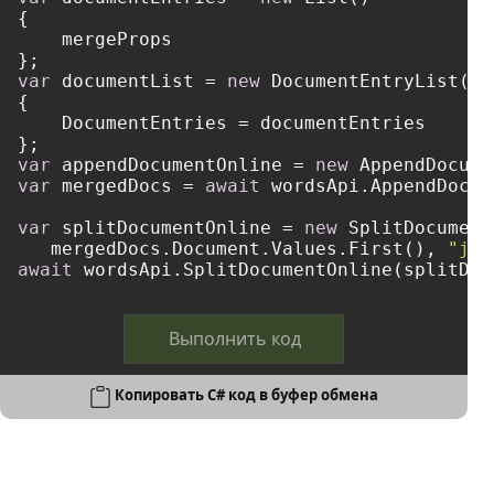
{

    mergeProps

var
 documentList = 
new
 DocumentEntryList()

{

    DocumentEntries = documentEntries

var
 appendDocumentOnline = 
new
var
 mergedDocs = 
await
 wordsApi.AppendDocum
var
 splitDocumentOnline = 
new
 SplitDocument
   mergedDocs.Document.Values.First(), 
"jpg
await
Выполнить код
Копировать C# код в буфер обмена