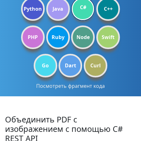
C#
Python
Java
C++
PHP
Ruby
Node
Swift
Go
Dart
Curl
Посмотреть фрагмент кода
Объединить PDF с
изображением с помощью C#
REST API