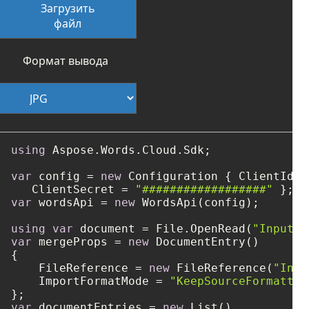
Загрузить
файл
Формат вывода
using
 Aspose.Words.Cloud.Sdk;

var
 config = 
new
 Configuration { ClientId =
   ClientSecret = 
"##################"
var
 wordsApi = 
new
 WordsApi(config);

using
var
 document = File.OpenRead(
"Input1.
var
 mergeProps = 
new
 DocumentEntry()

{

    FileReference = 
new
 FileReference(
"Inpu
    ImportFormatMode = 
"KeepSourceFormattin
var
 documentEntries = 
new
 List()
