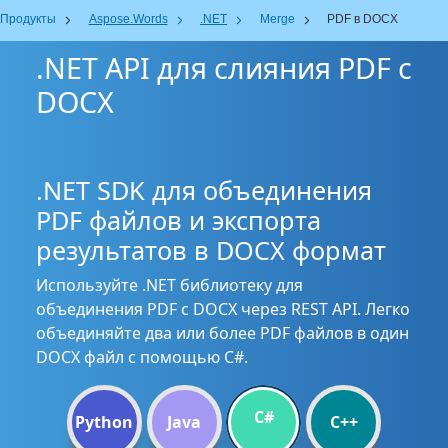
Продукты
Aspose.Words
.NET
Merge
PDF в DOCX
.NET API для слияния PDF с
DOCX
.NET SDK для объединения
PDF файлов и экспорта
результатов в DOCX формат
Используйте .NET библиотеку для
объединения PDF с DOCX через REST API. Легко
объединяйте два или более PDF файлов в один
DOCX файл с помощью C#.
C#
Python
Java
C++