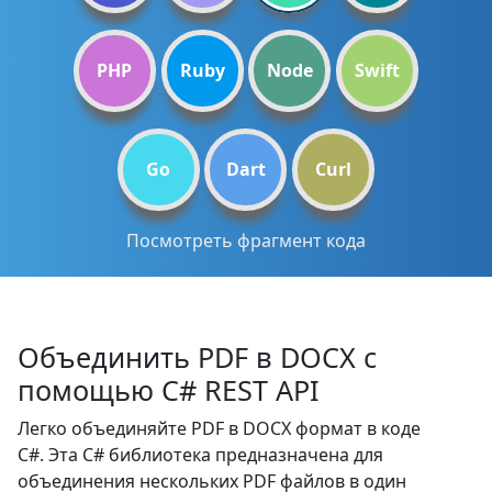
PHP
Ruby
Node
Swift
Go
Dart
Curl
Посмотреть фрагмент кода
Объединить PDF в DOCX с
помощью C# REST API
Легко объединяйте PDF в DOCX формат в коде
C#. Эта C# библиотека предназначена для
объединения нескольких PDF файлов в один