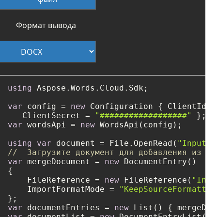
Формат вывода
using
 Aspose.Words.Cloud.Sdk;

var
 config = 
new
 Configuration { ClientId =
   ClientSecret = 
"##################"
var
 wordsApi = 
new
 WordsApi(config);

using
var
 document = File.OpenRead(
"Input1.
//  Загрузите документ для добавления из об
var
 mergeDocument = 
new
 DocumentEntry()

{

    FileReference = 
new
 FileReference(
"Inpu
    ImportFormatMode = 
"KeepSourceFormattin
var
 documentEntries = 
new
var
 documentList = 
new