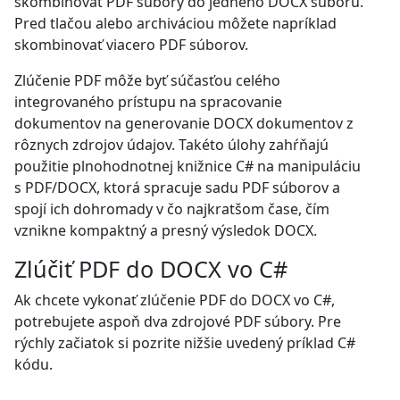
skombinovať PDF súbory do jedného DOCX súboru.
Pred tlačou alebo archiváciou môžete napríklad
skombinovať viacero PDF súborov.
Zlúčenie PDF môže byť súčasťou celého
integrovaného prístupu na spracovanie
dokumentov na generovanie DOCX dokumentov z
rôznych zdrojov údajov. Takéto úlohy zahŕňajú
použitie plnohodnotnej knižnice C# na manipuláciu
s PDF/DOCX, ktorá spracuje sadu PDF súborov a
spojí ich dohromady v čo najkratšom čase, čím
vznikne kompaktný a presný výsledok DOCX.
Zlúčiť PDF do DOCX vo C#
Ak chcete vykonať zlúčenie PDF do DOCX vo C#,
potrebujete aspoň dva zdrojové PDF súbory. Pre
rýchly začiatok si pozrite nižšie uvedený príklad C#
kódu.