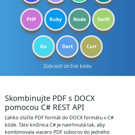
PHP
Ruby
Node
Swift
Go
Dart
Curl
Zobraziť útržok kódu
Skombinujte PDF s DOCX
pomocou C# REST API
Ľahko zlúčte PDF formát do DOCX formátu v C#
kóde. Táto knižnica C# je navrhnutá tak, aby
kombinovala viacero PDF súborov do jedného