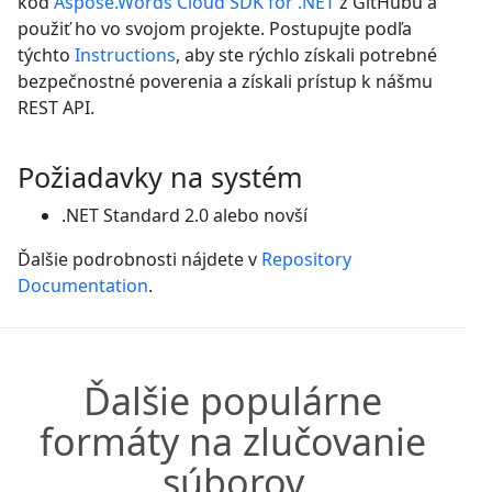
kód
Aspose.Words Cloud SDK for .NET
z GitHubu a
použiť ho vo svojom projekte. Postupujte podľa
týchto
Instructions
, aby ste rýchlo získali potrebné
bezpečnostné poverenia a získali prístup k nášmu
REST API.
Požiadavky na systém
.NET Standard 2.0 alebo novší
Ďalšie podrobnosti nájdete v
Repository
Documentation
.
Ďalšie populárne
formáty na zlučovanie
súborov