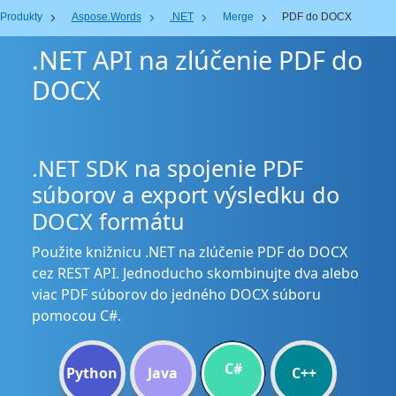
Produkty
Aspose.Words
.NET
Merge
PDF do DOCX
.NET API na zlúčenie PDF do
DOCX
.NET SDK na spojenie PDF
súborov a export výsledku do
DOCX formátu
Použite knižnicu .NET na zlúčenie PDF do DOCX
cez REST API. Jednoducho skombinujte dva alebo
viac PDF súborov do jedného DOCX súboru
pomocou C#.
C#
Python
Java
C++