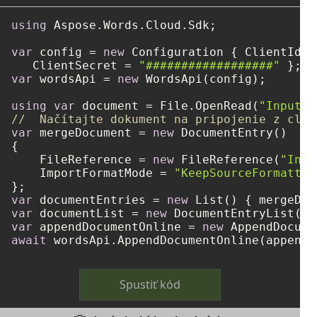
using
 Aspose.Words.Cloud.Sdk;

var
 config = 
new
 Configuration { ClientId =
   ClientSecret = 
"##################"
var
 wordsApi = 
new
 WordsApi(config);

using
var
 document = File.OpenRead(
"Input1.
//  Načítajte dokument na pripojenie z clou
var
 mergeDocument = 
new
 DocumentEntry()

{

    FileReference = 
new
 FileReference(
"Inpu
    ImportFormatMode = 
"KeepSourceFormattin
var
 documentEntries = 
new
var
 documentList = 
new
var
 appendDocumentOnline = 
new
await
Spustiť kód