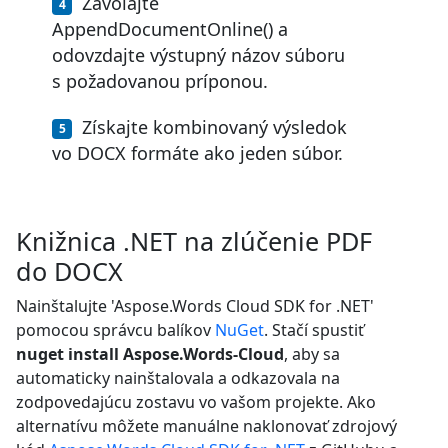
Zavolajte
AppendDocumentOnline() a
odovzdajte výstupný názov súboru
s požadovanou príponou.
Získajte kombinovaný výsledok
vo DOCX formáte ako jeden súbor.
Knižnica .NET na zlúčenie PDF
do DOCX
Nainštalujte 'Aspose.Words Cloud SDK for .NET'
pomocou správcu balíkov
NuGet
. Stačí spustiť
nuget install Aspose.Words-Cloud
, aby sa
automaticky nainštalovala a odkazovala na
zodpovedajúcu zostavu vo vašom projekte. Ako
alternatívu môžete manuálne naklonovať zdrojový