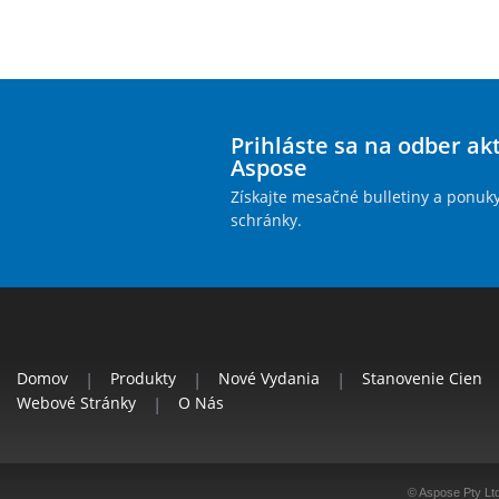
Prihláste sa na odber ak
Aspose
Získajte mesačné bulletiny a ponuk
schránky.
Domov
|
Produkty
|
Nové Vydania
|
Stanovenie Cien
Webové Stránky
|
O Nás
© Aspose Pty Lt