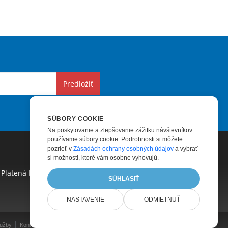
Predložiť
SÚBORY COOKIE
Na poskytovanie a zlepšovanie zážitku návštevníkov
používame súbory cookie. Podrobnosti si môžete
pozrieť v
Zásadách ochrany osobných údajov
a vybrať
si možnosti, ktoré vám osobne vyhovujú.
Platená Podpora
|
Platené Poradenstvo
|
Blog
|
SÚHLASIŤ
NASTAVENIE
ODMIETNUŤ
|
lužby
Kontakty