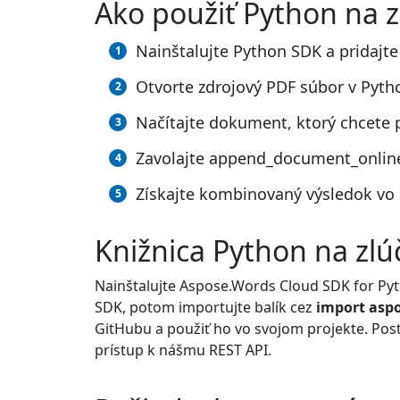
Ako použiť Python na 
Nainštalujte Python SDK a pridajte
Otvorte zdrojový PDF súbor v Pyth
Načítajte dokument, ktorý chcete p
Zavolajte append_document_online
Získajte kombinovaný výsledok vo
Knižnica Python na zl
Nainštalujte Aspose.Words Cloud SDK for P
SDK, potom importujte balík cez
import asp
GitHubu a použiť ho vo svojom projekte. Pos
prístup k nášmu REST API.