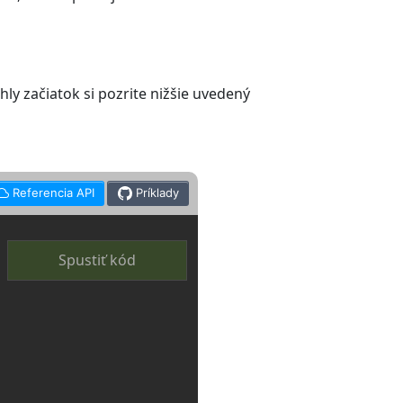
y začiatok si pozrite nižšie uvedený
Referencia API
Príklady
Spustiť kód