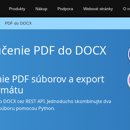
Produkty
Nákup
Podpora
Webové stránky
O n
PDF do DOCX
lúčenie PDF do DOCX
ie PDF súborov a export
rmátu
do DOCX cez REST API. Jednoducho skombinujte dva
 súboru pomocou Python.