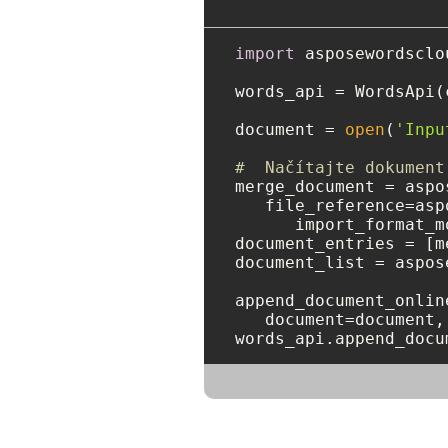
import
 asposewordsclou
words_api = WordsApi(
document = 
open
(
'Inpu
#  Načítajte dokument
merge_document = aspo
   file_reference=asp
      import_format_m
document_entries = [m
document_list = aspos
append_document_onlin
   document=document,