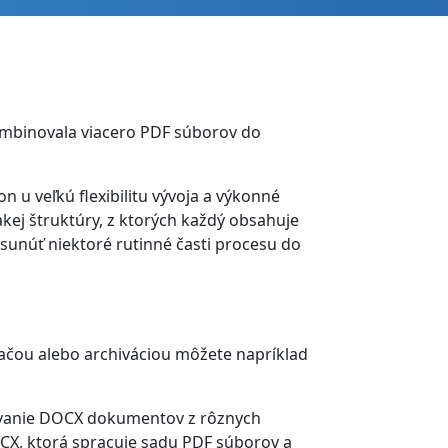
ombinovala viacero PDF súborov do
 u veľkú flexibilitu vývoja a výkonné
kej štruktúry, z ktorých každý obsahuje
sunúť niektoré rutinné časti procesu do
čou alebo archiváciou môžete napríklad
ovanie DOCX dokumentov z rôznych
CX, ktorá spracuje sadu PDF súborov a