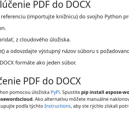
zlúčenie PDF do DOCX
 referenciu (importujte knižnicu) do svojho Python pr
on.
ridať, z cloudového úložiska.
() a odovzdajte výstupný názov súboru s požadovan
 DOCX formáte ako jeden súbor.
účenie PDF do DOCX
ython pomocou úložiska
PyPi
. Spustite
pip install aspose-w
osewordscloud
. Ako alternatívu môžete manuálne naklono
tupujte podľa týchto
Instructions
, aby ste rýchlo získali po