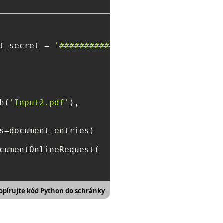
t_secret = 
'##################'
)

h(
'Input2.pdf'
),

s=document_entries)

cumentOnlineRequest(

opírujte kód Python do schránky