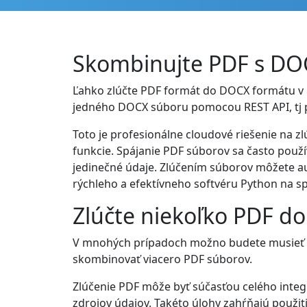
Skombinujte PDF s DO
Ľahko zlúčte PDF formát do DOCX formátu v 
jedného DOCX súboru pomocou REST API, tj 
Toto je profesionálne cloudové riešenie na z
funkcie. Spájanie PDF súborov sa často použ
jedinečné údaje. Zlúčením súborov môžete au
rýchleho a efektívneho softvéru Python na 
Zlúčte niekoľko PDF d
V mnohých prípadoch možno budete musieť s
skombinovať viacero PDF súborov.
Zlúčenie PDF môže byť súčasťou celého int
zdrojov údajov. Takéto úlohy zahŕňajú použi