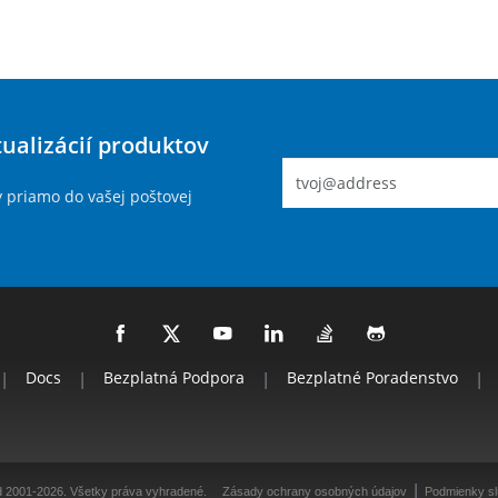
tualizácií produktov
y priamo do vašej poštovej
|
Docs
|
Bezplatná Podpora
|
Bezplatné Poradenstvo
|
|
d 2001-2026. Všetky práva vyhradené.
Zásady ochrany osobných údajov
Podmienky s