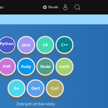
Slovák
ás
Python
Java
C#
C++
PHP
Ruby
Node
Swift
Go
Dart
Curl
Zobraziť útržok kódu