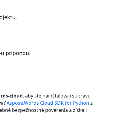
ojektu.
ou príponou.
ords-cloud
, aby ste nainštalovali súpravu
vať
Aspose.Words Cloud SDK for Python
z
trebné bezpečnostné poverenia a získali