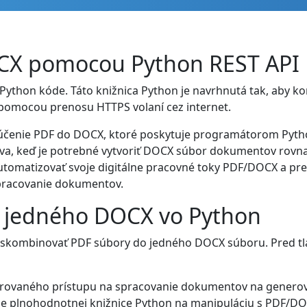
CX pomocou Python REST API
Python kóde. Táto knižnica Python je navrhnutá tak, aby k
pomocou prenosu HTTPS volaní cez internet.
lúčenie PDF do DOCX, ktoré poskytuje programátorom Python
íva, keď je potrebné vytvoriť DOCX súbor dokumentov rovna
tomatizovať svoje digitálne pracovné toky PDF/DOCX a pre
spracovanie dokumentov.
o jedného DOCX vo Python
kombinovať PDF súbory do jedného DOCX súboru. Pred tla
egrovaného prístupu na spracovanie dokumentov na gener
tie plnohodnotnej knižnice Python na manipuláciu s PDF/DO