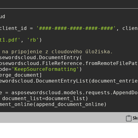
d

client_id = 
'####-####-####-####-####'
, clien
t1.pdf'
, 
'rb'
)

 na pripojenie z cloudového úložiska.
sewordscloud.DocumentEntry(

osewordscloud.FileReference.fromRemoteFilePat
ode=
'KeepSourceFormatting'
)

erge_document]

ewordscloud.DocumentEntryList(document_entrie
e = asposewordscloud.models.requests.AppendDo
 document_list=document_list)

Sk