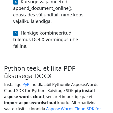
Kutsuge välja meetod
append_document_online(),
edastades väljundfaili nime koos
vajaliku laiendiga.
Hankige kombineeritud
tulemus DOCX vormingus ühe
failina.
Python teek, et liita PDF
üksusega DOCX
Installige
PyPi
hoidla abil Pythonile Aspose.Words
Cloud SDK for Python. Käivitage SDK
pip install
aspose-words-cloud
, seejärel importige pakett
import asposewordscloud
kaudu. Alternatiivina
saate käsitsi kloonida
Aspose.Words Cloud SDK for