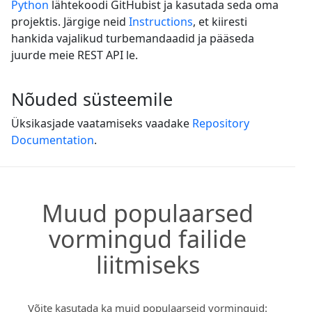
Python
lähtekoodi GitHubist ja kasutada seda oma
projektis. Järgige neid
Instructions
, et kiiresti
hankida vajalikud turbemandaadid ja pääseda
juurde meie REST API le.
Nõuded süsteemile
Üksikasjade vaatamiseks vaadake
Repository
Documentation
.
Muud populaarsed
vormingud failide
liitmiseks
Võite kasutada ka muid populaarseid vorminguid: