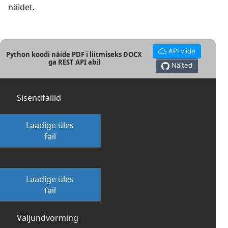
näidet.
API viide
Python koodi näide PDF i liitmiseks DOCX
ga REST API abil
Näited
Sisendfailid
Laadige üles
fail
Laadige üles
fail
Väljundvorming