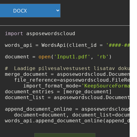
import
 asposewordscloud

words_api = WordsApi(client_id = 
'####-####
document = 
open
(
'Input1.pdf'
, 
'rb'
)

#  Laadige pilvesalvestusest lisatav dokume
merge_document = asposewordscloud.DocumentEn
   file_reference=asposewordscloud.FileRefe
      import_format_mode=
'KeepSourceFormatt
document_entries = [merge_document]

document_list = asposewordscloud.DocumentEn
append_document_online = asposewordscloud.m
   document=document, document_list=document