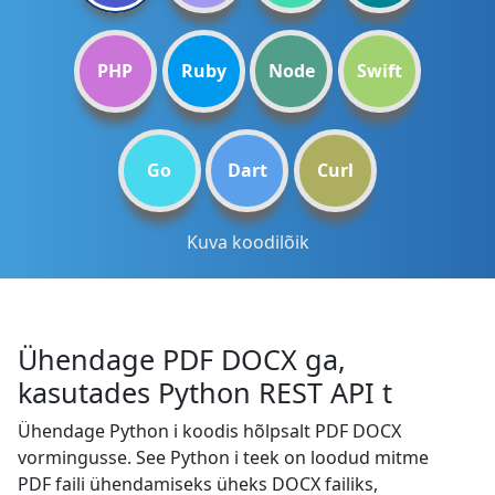
PHP
Ruby
Node
Swift
Go
Dart
Curl
Kuva koodilõik
Ühendage PDF DOCX ga,
kasutades Python REST API t
Ühendage Python i koodis hõlpsalt PDF DOCX
vormingusse. See Python i teek on loodud mitme
PDF faili ühendamiseks üheks DOCX failiks,