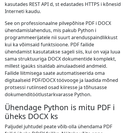
kasutades REST API d, st edastades HTTPS i kõnesid
Interneti kaudu.
See on professionaalne pilvepõhise PDF i DOCX
ühendamislahendus, mis pakub Python i
programmeerijatele nii suurt arenduspaindlikkust
kui ka võimsaid funktsioone. PDF failide
ühendamist kasutatakse sageli siis, kui on vaja luua
sama struktuuriga DOCX dokumentide komplekt,
millest igaüks sisaldab ainulaadseid andmeid.
Failide liitmisega saate automatiseerida oma
digitaalseid PDF/DOCX töövooge ja laadida mõned
protsessi rutiinsed osad kiiresse ja tõhusasse
dokumenditöötlustarkvarasse Python.
Ühendage Python is mitu PDF i
üheks DOCX ks
Paljudel juhtudel peate võib-olla ühendama PDF