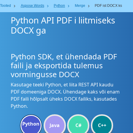
Tooted
Aspose.Words
Python
Merge
PDF ist DOCX ks
Python API PDF i liitmiseks
DOCX ga
Python SDK, et ühendada PDF
faili ja eksportida tulemus
vormingusse DOCX
Kasutage teeki Python, et liita REST API kaudu
PDF domeeniga DOCX. Ühendage kaks või enam
PDF faili hõlpsalt üheks DOCX failiks, kasutades
Python.
Python
Java
C#
C++