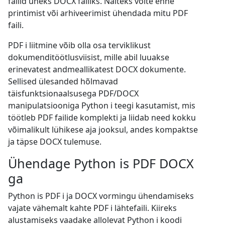
failid üheks DOCX failiks. Näiteks võite enne
printimist või arhiveerimist ühendada mitu PDF
faili.
PDF i liitmine võib olla osa terviklikust
dokumenditöötlusviisist, mille abil luuakse
erinevatest andmeallikatest DOCX dokumente.
Sellised ülesanded hõlmavad
täisfunktsionaalsusega PDF/DOCX
manipulatsiooniga Python i teegi kasutamist, mis
töötleb PDF failide komplekti ja liidab need kokku
võimalikult lühikese aja jooksul, andes kompaktse
ja täpse DOCX tulemuse.
Ühendage Python is PDF DOCX
ga
Python is PDF i ja DOCX vormingu ühendamiseks
vajate vähemalt kahte PDF i lähtefaili. Kiireks
alustamiseks vaadake allolevat Python i koodi