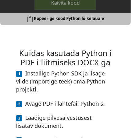
Käivita kood
Kopeerige kood Python lõikelauale
Kuidas kasutada Python i
PDF i liitmiseks DOCX ga
Installige Python SDK ja lisage
viide (importige teek) oma Python
projekti.
Avage PDF i lähtefail Python s.
Laadige pilvesalvestusest
lisatav dokument.