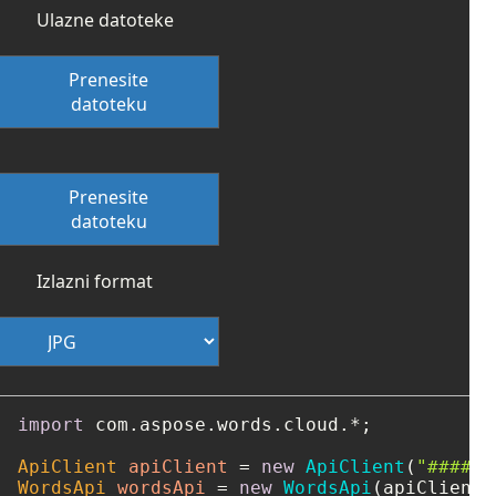
Ulazne datoteke
Prenesite
datoteku
Prenesite
datoteku
Izlazni format
import
 com.aspose.words.cloud.*;

ApiClient
apiClient
=
new
ApiClient
(
"####-#
WordsApi
wordsApi
=
new
WordsApi
(apiClient);