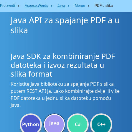
Proizvodi
Aspose.Words
Java
Merge
PDF u slika
Java API za spajanje PDF a u
slika
Java SDK za kombiniranje PDF
datoteka i izvoz rezultata u
slika format
Koristite Java biblioteku za spajanje PDF s slika
putem REST API ja. Lako kombinirajte dvije ili više
PDF datoteka u jednu slika datoteku pomoću
Java.
Java
Python
C#
C++