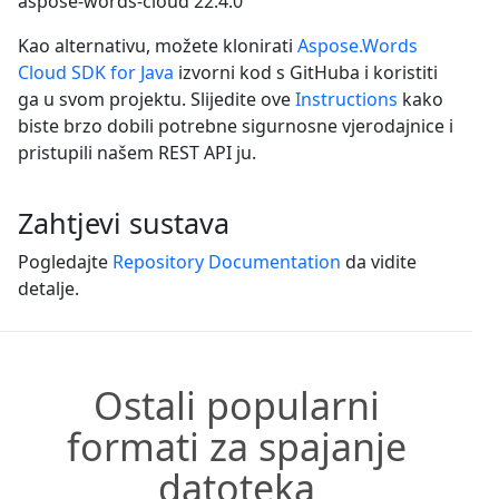
aspose-words-cloud
22.4.0
Kao alternativu, možete klonirati
Aspose.Words
Cloud SDK for Java
izvorni kod s GitHuba i koristiti
ga u svom projektu. Slijedite ove
Instructions
kako
biste brzo dobili potrebne sigurnosne vjerodajnice i
pristupili našem REST API ju.
Zahtjevi sustava
Pogledajte
Repository Documentation
da vidite
detalje.
Ostali popularni
formati za spajanje
datoteka