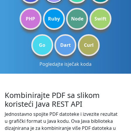
PHP
Ruby
Node
Swift
Go
Dart
Curl
Pogledajte isječak koda
Kombinirajte PDF sa slikom
koristeći Java REST API
Jednostavno spojite PDF datoteke i izvezite rezultat
u grafički format u Java kodu. Ova Java biblioteka
dizajnirana je za kombiniranje više PDF datoteka u