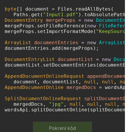
byte
[] document = Files.readAllBytes(

   Paths.get(
"Input1.pdf"
DocumentEntry
mergeProps
=
new
DocumentEntr
mergeProps.setFileReference(
new
FileReferen
mergeProps.setImportFormatMode(
"KeepSourceF
ArrayList
documentEntries
=
new
ArrayList
()
documentEntries.add(mergeProps);

DocumentEntryList
documentList
=
new
Docume
documentList.setDocumentEntries(documentEntr
AppendDocumentOnlineRequest
appendDocumentO
   document, documentList, 
null
, 
null
, 
null
AppendDocumentOnline
mergedDocs
=
 wordsApi.
SplitDocumentOnlineRequest
splitDocumentOnl
   mergedDocs, 
"jpg"
, 
null
, 
null
, 
null
, 
nul
Pokreni kôd