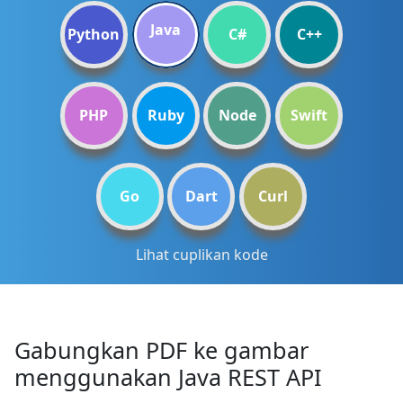
Java
Python
C#
C++
PHP
Ruby
Node
Swift
Go
Dart
Curl
Lihat cuplikan kode
Gabungkan PDF ke gambar
menggunakan Java REST API