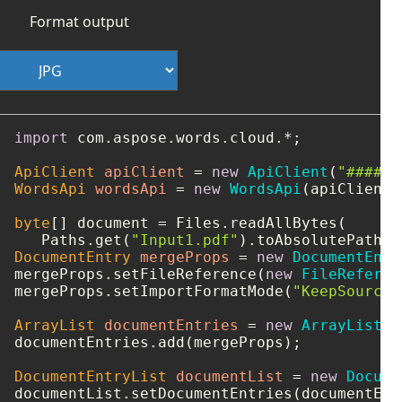
Format output
import
 com.aspose.words.cloud.*;

ApiClient
apiClient
=
new
ApiClient
(
"####-#
WordsApi
wordsApi
=
new
WordsApi
(apiClient);
byte
[] document = Files.readAllBytes(

   Paths.get(
"Input1.pdf"
DocumentEntry
mergeProps
=
new
DocumentEntr
mergeProps.setFileReference(
new
FileReferen
mergeProps.setImportFormatMode(
"KeepSourceF
ArrayList
documentEntries
=
new
ArrayList
()
documentEntries.add(mergeProps);

DocumentEntryList
documentList
=
new
Docume
documentList.setDocumentEntries(documentEntr