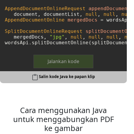
AppendDocumentOnlineRequest
appendDocumentO
   document, documentList, 
null
, 
null
, 
null
AppendDocumentOnline
mergedDocs
=
 wordsApi.
SplitDocumentOnlineRequest
splitDocumentOnl
   mergedDocs, 
"jpg"
, 
null
, 
null
, 
null
, 
nul
Jalankan kode
Salin kode Java ke papan klip
Cara menggunakan Java
untuk menggabungkan PDF
ke gambar