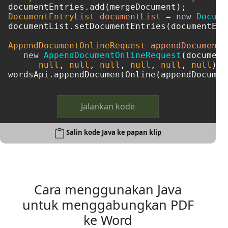
DocumentEntryList
documentList
=
new
Docume
documentList.setDocumentEntries(documentEntr
AppendDocumentOnlineRequest
appendDocumentO
new
AppendDocumentOnlineRequest
(document
null
, 
null
, 
null
, 
null
, 
null
, 
null
);

Jalankan kode
Salin kode Java ke papan klip
Cara menggunakan Java
untuk menggabungkan PDF
ke Word