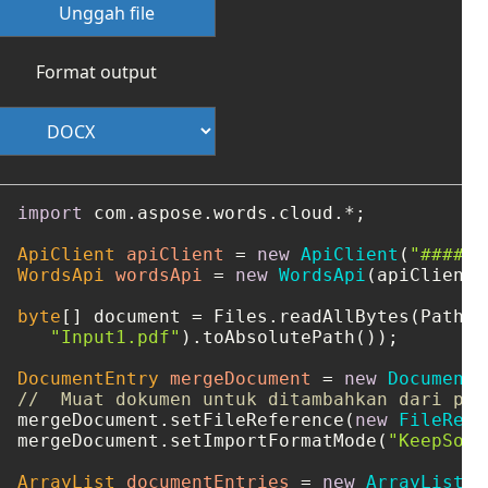
Unggah file
Format output
import
 com.aspose.words.cloud.*;

ApiClient
apiClient
=
new
ApiClient
(
"####-#
WordsApi
wordsApi
=
new
WordsApi
(apiClient);
byte
[] document = Files.readAllBytes(Paths.g
"Input1.pdf"
).toAbsolutePath());

DocumentEntry
mergeDocument
=
new
DocumentE
//  Muat dokumen untuk ditambahkan dari pen
mergeDocument.setFileReference(
new
FileRefe
mergeDocument.setImportFormatMode(
"KeepSour
ArrayList
documentEntries
=
new
ArrayList
()