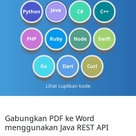
Java
Python
C#
C++
PHP
Ruby
Node
Swift
Go
Dart
Curl
Lihat cuplikan kode
Gabungkan PDF ke Word
menggunakan Java REST API