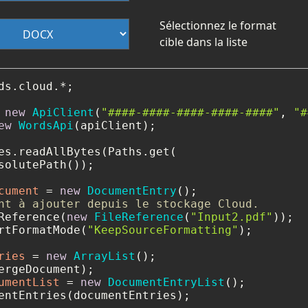
Sélectionnez le format
cible dans la liste
ds.cloud.*;

new
ApiClient
(
"####-####-####-####-####"
, 
"#
ew
WordsApi
(apiClient);

es.readAllBytes(Paths.get(

solutePath());

cument
=
new
DocumentEntry
nt à ajouter depuis le stockage Cloud.
Reference(
new
FileReference
(
"Input2.pdf"
));

rtFormatMode(
"KeepSourceFormatting"
);

ries
=
new
ArrayList
();

umentList
=
new
DocumentEntryList
();

entEntries(documentEntries);
