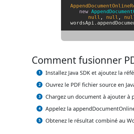
AppendDocumentOnlineR
new
AppendDocument
null
, 
null
, 
nul
Comment fusionner PD
Installez Java SDK et ajoutez la réf
Ouvrez le PDF fichier source en Jav
Chargez un document à ajouter à p
Appelez la appendDocumentOnline(),
Obtenez le résultat combiné au Wor