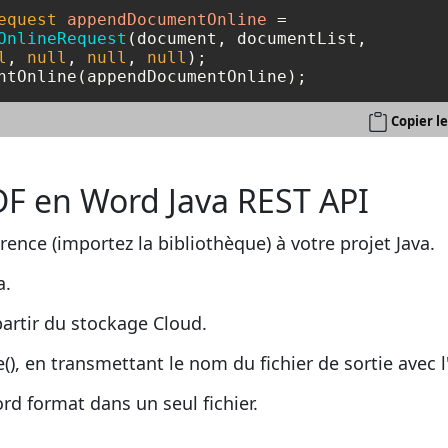
equest
appendDocumentOnline
=
OnlineRequest
(document, documentList, 

l
, 
null
, 
null
, 
null
);

Copier l
F en Word Java REST API
érence (importez la bibliothèque) à votre projet Java.
a.
artir du stockage Cloud.
 en transmettant le nom du fichier de sortie avec l
d format dans un seul fichier.