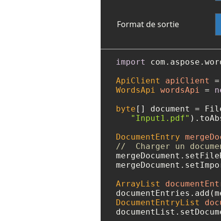
Format de sortie
import
 com.aspose.wor
ApiClient
apiClient
=
WordsApi
wordsApi
=
n
byte
[] document = Fil
"Input1.pdf"
).toAb
DocumentEntry
mergeDo
//  Charger un docume
mergeDocument.setFile
mergeDocument.setImpo
ArrayList
documentEnt
DocumentEntryList
doc
documentList.setDocum