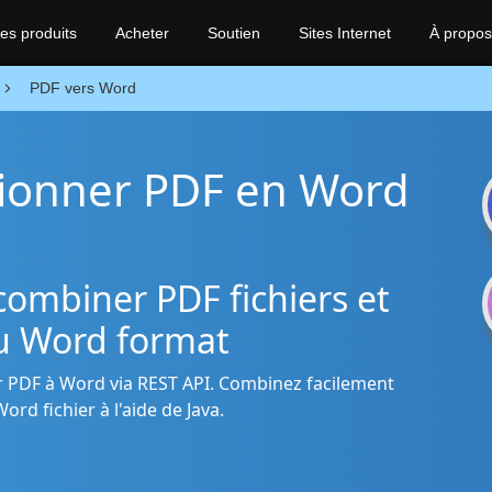
es produits
Acheter
Soutien
Sites Internet
À propos
PDF vers Word
sionner PDF en Word
combiner PDF fichiers et
au Word format
er PDF à Word via REST API. Combinez facilement
rd fichier à l'aide de Java.