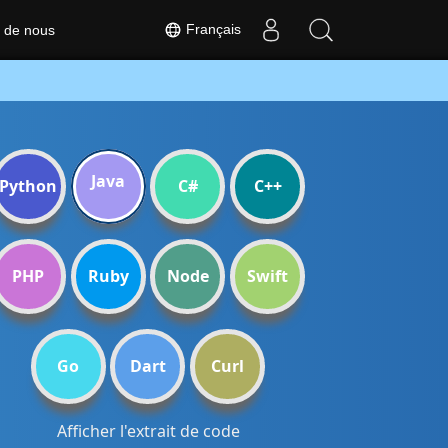
Français
 de nous
Java
Python
C#
C++
PHP
Ruby
Node
Swift
Go
Dart
Curl
Afficher l'extrait de code