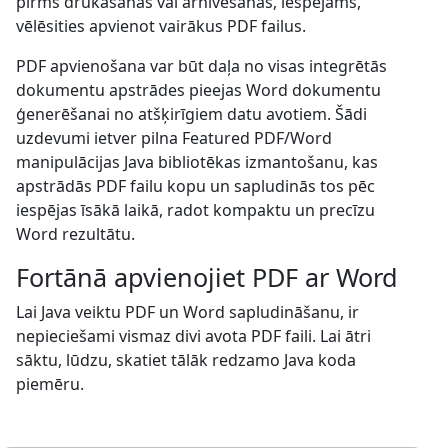
pirms drukāšanas vai arhivēšanas, iespējams,
vēlēsities apvienot vairākus PDF failus.
PDF apvienošana var būt daļa no visas integrētās
dokumentu apstrādes pieejas Word dokumentu
ģenerēšanai no atšķirīgiem datu avotiem. Šādi
uzdevumi ietver pilna Featured PDF/Word
manipulācijas Java bibliotēkas izmantošanu, kas
apstrādās PDF failu kopu un sapludinās tos pēc
iespējas īsākā laikā, radot kompaktu un precīzu
Word rezultātu.
Fortānā apvienojiet PDF ar Word
Lai Java veiktu PDF un Word sapludināšanu, ir
nepieciešami vismaz divi avota PDF faili. Lai ātri
sāktu, lūdzu, skatiet tālāk redzamo Java koda
piemēru.