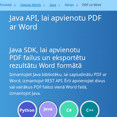
Produkti
Aspose.Words
Java
Merge
PDF uz Word
Java API, lai apvienotu PDF
ar Word
Java SDK, lai apvienotu
PDF failus un eksportētu
rezultātu Word formātā
Izmantojiet Java bibliotēku, lai sapludinātu PDF ar
Word, izmantojot REST API. Ērti apvienojiet divus
vai vairākus PDF failus vienā Word failā,
izmantojot Java.
Java
Python
C#
C++