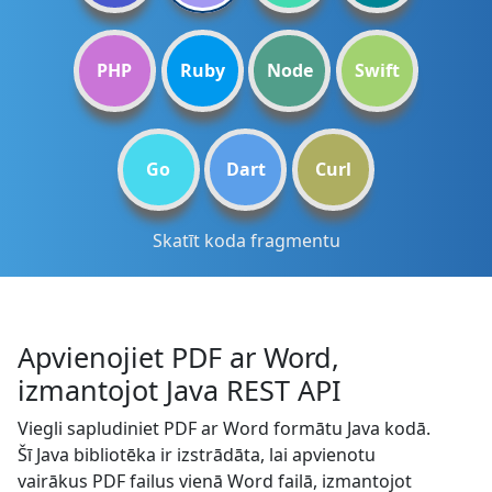
PHP
Ruby
Node
Swift
Go
Dart
Curl
Skatīt koda fragmentu
Apvienojiet PDF ar Word,
izmantojot Java REST API
Viegli sapludiniet PDF ar Word formātu Java kodā.
Šī Java bibliotēka ir izstrādāta, lai apvienotu
vairākus PDF failus vienā Word failā, izmantojot