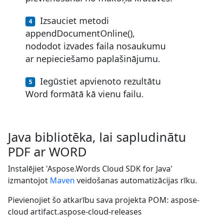
Izsauciet metodi
appendDocumentOnline(),
nododot izvades faila nosaukumu
ar nepieciešamo paplašinājumu.
Iegūstiet apvienoto rezultātu
Word formātā kā vienu failu.
Java bibliotēka, lai sapludinātu
PDF ar WORD
Instalējiet 'Aspose.Words Cloud SDK for Java'
izmantojot
Maven
veidošanas automatizācijas rīku.
Pievienojiet šo atkarību sava projekta POM:
aspose-
cloud
artifact.aspose-cloud-releases