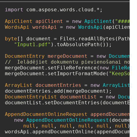
import
 com.aspose.words.cloud.*;

ApiClient
apiClient
=
new
ApiClient
(
"####-#
WordsApi
wordsApi
=
new
WordsApi
(apiClient);
byte
[] document = Files.readAllBytes(Paths.g
"Input1.pdf"
).toAbsolutePath());

DocumentEntry
mergeDocument
=
new
DocumentE
//  Ielādējiet dokumentu pievienošanai no m
mergeDocument.setFileReference(
new
FileRefe
mergeDocument.setImportFormatMode(
"KeepSour
ArrayList
documentEntries
=
new
ArrayList
()
DocumentEntryList
documentList
=
new
Docume
documentList.setDocumentEntries(documentEntr
AppendDocumentOnlineRequest
appendDocumentO
new
AppendDocumentOnlineRequest
(document
null
, 
null
, 
null
, 
null
, 
null
, 
null
);
