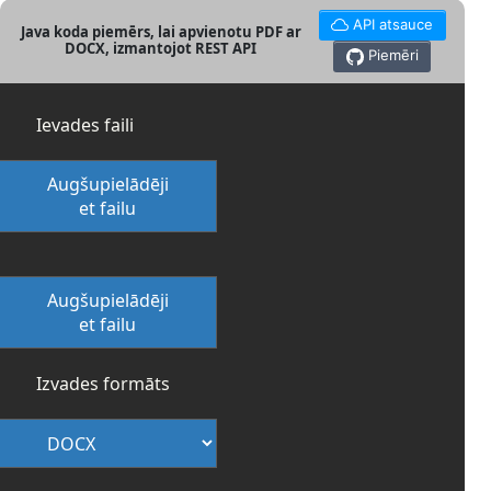
API atsauce
Java koda piemērs, lai apvienotu PDF ar
DOCX, izmantojot REST API
Piemēri
Ievades faili
Augšupielādēji
et failu
Augšupielādēji
et failu
Izvades formāts