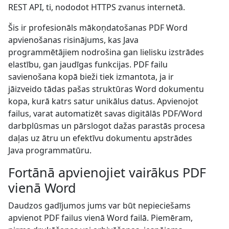
REST API, ti, nododot HTTPS zvanus internetā.
Šis ir profesionāls mākoņdatošanas PDF Word
apvienošanas risinājums, kas Java
programmētājiem nodrošina gan lielisku izstrādes
elastību, gan jaudīgas funkcijas. PDF failu
savienošana kopā bieži tiek izmantota, ja ir
jāizveido tādas pašas struktūras Word dokumentu
kopa, kurā katrs satur unikālus datus. Apvienojot
failus, varat automatizēt savas digitālās PDF/Word
darbplūsmas un pārslogot dažas parastās procesa
daļas uz ātru un efektīvu dokumentu apstrādes
Java programmatūru.
Fortānā apvienojiet vairākus PDF
vienā Word
Daudzos gadījumos jums var būt nepieciešams
apvienot PDF failus vienā Word failā. Piemēram,