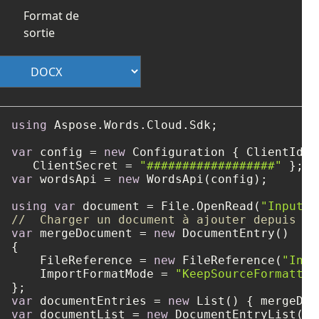
Format de
sortie
using
 Aspose.Words.Cloud.Sdk;

var
 config = 
new
 Configuration { ClientId =
   ClientSecret = 
"##################"
var
 wordsApi = 
new
 WordsApi(config);

using
var
 document = File.OpenRead(
"Input1.
//  Charger un document à ajouter depuis le
var
 mergeDocument = 
new
 DocumentEntry()

{

    FileReference = 
new
 FileReference(
"Inpu
    ImportFormatMode = 
"KeepSourceFormattin
var
 documentEntries = 
new
var
 documentList = 
new