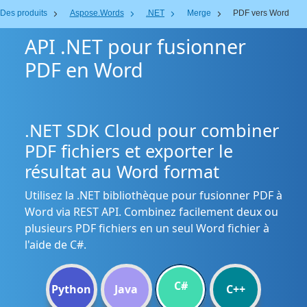
Des produits
Aspose.Words
.NET
Merge
PDF vers Word
API .NET pour fusionner
PDF en Word
.NET SDK Cloud pour combiner
PDF fichiers et exporter le
résultat au Word format
Utilisez la .NET bibliothèque pour fusionner PDF à
Word via REST API. Combinez facilement deux ou
plusieurs PDF fichiers en un seul Word fichier à
l'aide de C#.
C#
Python
Java
C++