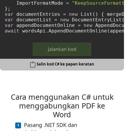
    ImportFormatMode = 
"KeepSourceFormattin
var
 documentEntries = 
new
var
 documentList = 
new
var
 appendDocumentOnline = 
new
await
Jalankan kod
Salin kod C# ke papan keratan
Cara menggunakan C# untuk
menggabungkan PDF ke
Word
Pasang .NET SDK dan