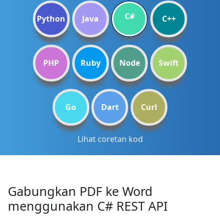
C#
Python
Java
C++
PHP
Ruby
Node
Swift
Go
Dart
Curl
Lihat coretan kod
Gabungkan PDF ke Word
menggunakan C# REST API