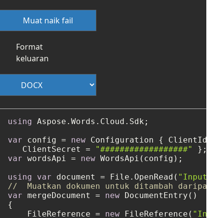
Muat naik fail
Format
keluaran
using
 Aspose.Words.Cloud.Sdk;

var
 config = 
new
 Configuration { ClientId =
   ClientSecret = 
"##################"
var
 wordsApi = 
new
 WordsApi(config);

using
var
 document = File.OpenRead(
"Input1.
//  Muatkan dokumen untuk ditambah daripada
var
 mergeDocument = 
new
 DocumentEntry()

{

    FileReference = 
new
 FileReference(
"Inpu