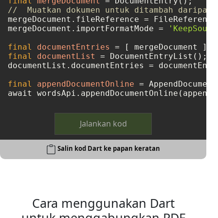
final
mergeDocument
=
//  Muatkan dokumen untuk ditambah daripada
mergeDocument.fileReference = FileReference
mergeDocument.importFormatMode = 
'KeepSourc
final
documentEntries
=
final
documentList
=
 DocumentEntryList();

documentList.documentEntries = documentEntri
final
appendDocumentOnline
=
 AppendDocument
Jalankan kod
Salin kod Dart ke papan keratan
Cara menggunakan Dart
untuk menggabungkan PDF