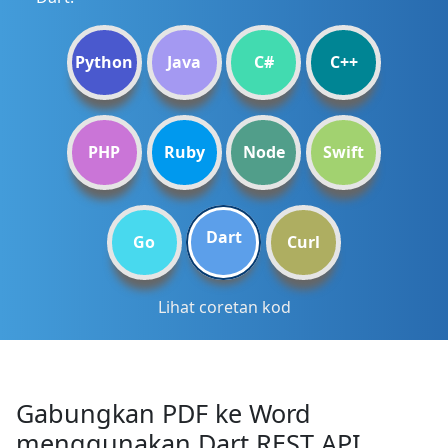
Python
Java
C#
C++
PHP
Ruby
Node
Swift
Dart
Go
Curl
Lihat coretan kod
Gabungkan PDF ke Word
menggunakan Dart REST API