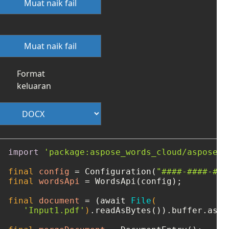
Muat naik fail
Muat naik fail
Format
keluaran
import
'package:aspose_words_cloud/aspose_w
final
config
=
 Configuration(
"####-####-###
final
wordsApi
=
 WordsApi(config);

final
document
=
 (await 
File
(

'Input1.pdf'
)
.readAsBytes()).buffer.asBy