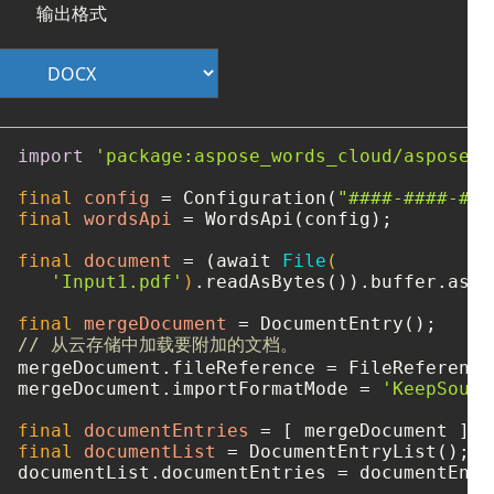
输出格式
import
'package:aspose_words_cloud/aspose_w
final
config
=
 Configuration(
"####-####-###
final
wordsApi
=
 WordsApi(config);

final
document
=
 (await 
File
(

'Input1.pdf'
)
.readAsBytes()).buffer.asBy
final
mergeDocument
=
// 从云存储中加载要附加的文档。
mergeDocument.fileReference = FileReference
mergeDocument.importFormatMode = 
'KeepSourc
final
documentEntries
=
final
documentList
=
 DocumentEntryList();

documentList.documentEntries = documentEntri