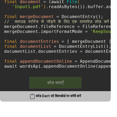
final
document
=
 (await 
File
(

'Input1.pdf'
)
.readAsBytes()).buffer.asBy
final
mergeDocument
=
//  क्लाउड स्टोरेज से जोड़ने के लिए एक दस्तावेज़ लोड करें।
mergeDocument.fileReference = FileReference
mergeDocument.importFormatMode = 
'KeepSourc
final
documentEntries
=
final
documentList
=
 DocumentEntryList();

documentList.documentEntries = documentEntri
final
appendDocumentOnline
=
 AppendDocument
कोड चलाएँ
कोड Dart को क्लिपबोर्ड पर कॉपी करें