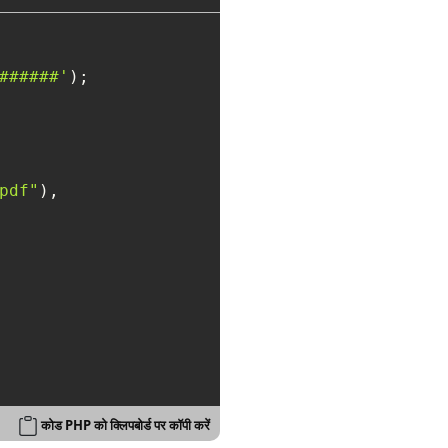
######'
);

pdf"
),

कोड PHP को क्लिपबोर्ड पर कॉपी करें