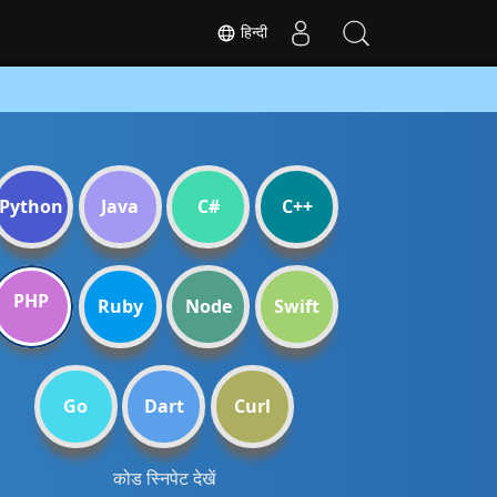
हिन्दी
Python
Java
C#
C++
PHP
Ruby
Node
Swift
Go
Dart
Curl
कोड स्निपेट देखें