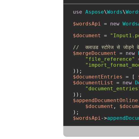
use
Aspose
\
Words
\
Word
$wordsApi
 = 
new
Words
$document
 = 
"Input1.p
//  क्लाउड स्टोरेज से जोड़ने 
$mergeDocument
 = 
new
"file_reference"
 
"import_format_mo
$documentEntries
 = [ 
$documentList
 = 
new
D
"document_entries
$appendDocumentOnline
$document
, 
$docum
$wordsApi
->
appendDocu