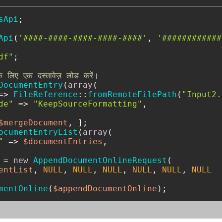
sApi
;

Api
(
'####-####-####-####-####'
, 
'############
df"
;

के लिए एक दस्तावेज़ लोड करें।
DocumentEntry
(
array
(

=> 
FileReference
::
fromRemoteFilePath
(
"Input2.
de"
 => 
"KeepSourceFormatting"
,

$mergeDocument
ocumentEntryList
(
array
(

"
 => 
$documentEntries
,

 = 
new
AppendDocumentOnlineRequest
(

entList
, 
NULL
, 
NULL
, 
NULL
, 
NULL
, 
NULL
, 
NULL
mentOnline
(
$appendDocumentOnline