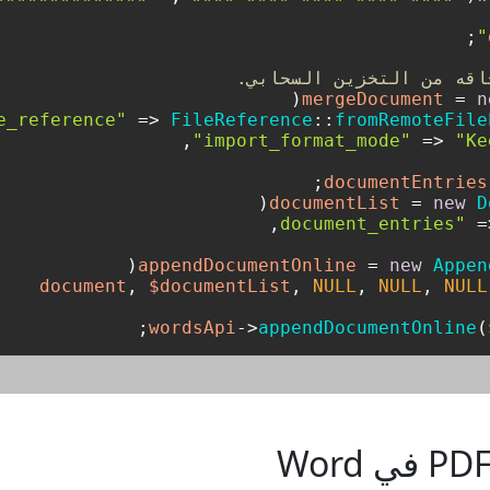
اقه من التخزين السحابي.
 = 
n
 => 
FileReference
::
fromRemoteFile
 => 
"Ke
 = 
new
D
 =
 = 
new
Appen
, 
$documentList
, 
NULL
, 
NULL
, 
NULL
->
appendDocumentOnline
(