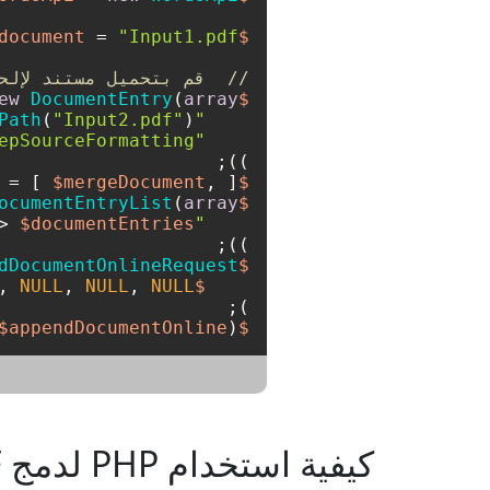
 = 
"Input1.pdf"
$document
//  قم بتحميل مستند لإلح
ew
DocumentEntry
(
array
$mergeDocument
Path
(
"Input2.pdf"
"file_reference"
epSourceFormatting"
"import_format_mode"
));

 = [ 
$mergeDocument
, ];

$documentEntries
ocumentEntryList
(
array
$documentList
> 
$documentEntries
"document_entries"
));

dDocumentOnlineRequest
$appendDocumentOnline
, 
NULL
, 
NULL
, 
NULL
$document
);

$appendDocumentOnline
);

$wordsApi
كيفية استخدام PHP لدمج PDF في Word