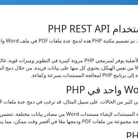
تندات بسرعة وكفاءة.
يمكن أن يكون دمج PDF جزءًا من نهج متكامل لمعالجة المستندات لإنشا