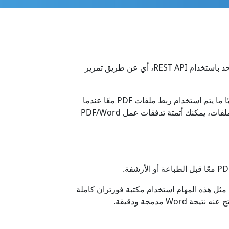
قم بدمج PDF إلى تنسيق Word بسهولة في كود PHP. تم تصميم مكتبة PHP هذه لدمج عدة ملفات PDF في ملف Word واحد باستخدام REST API، أي عن طريق تمرير
هذا هو حل دمج PDF to Word احترافي في السحابة الأصلية يوفر لمبرمجي PHP مرونة كبيرة في التطوير وميزات قوية. غالبًا ما يتم استخدام ربط ملفات PDF معًا عندما
يكون ذلك ضروريًا لإنشاء مجموعة من مستندات Word من نفس الهيكل، يحتوي كل منها على بيانات فريدة. من خلال دمج الملفات، يمكنك أتمتة تدفقات عمل PDF/Word
ء مستندات Word من مصادر بيانات مختلفة. تتضمن مثل هذه المهام استخدام مكتبة فورتران كاملة