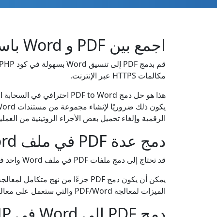
اجمع بين PDF و Word باستخدام PHP REST API
مكالمات HTTPS عبر الإنترنت.
الرقمية وإلغاء تحميل بعض الأجزاء الروتينية من العملية إلى برنامج PHP لمعالجة المس
دمج عدة PDF في ملف Word واحد في PHP
قد تحتاج إلى دمج ملفات PDF في ملف Word واحد في كثير من الحالات. على سبيل المثال، قد ترغب في دمج عدة ملفات PDF معًا قبل الطباعة أو الأرشفة.
الميزات لمعالجة PDF/Word والتي ستعمل على معالجة مجموعة من ملفات PDF ودمجها معًا في أقصر وقت ممكن، مما ينتج عنه نتيجة Word مدمجة ودقيقة.
دمج PDF إلى Word في PHP