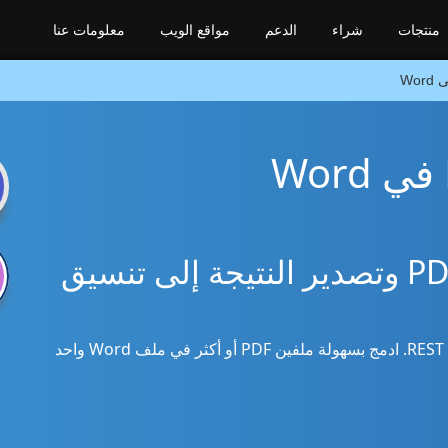
منتجات
شراء
الدعم
مواقع الويب
معلومات عنا
n
PHP SDK لدمج ملفات PDF وتصدير النتيجة إلى تنسيق
استخدم مكتبة PHP لدمج PDF مع Word عبر REST API. ادمج بسهولة ملفين PDF أو أكثر في ملف Word واحد