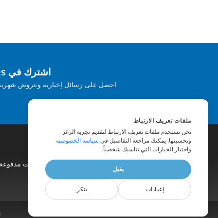
اشترك في Aspose Product Updates
احصل على رسائل إخبارية وعروض شهرية يت
ملفات تعريف الارتباط
نحن نستخدم ملفات تعريف الارتباط لتقديم تجربة الزائر
وتحسينها. يمكنك مراجعة التفاصيل في
سياسة الخصوصية
واختيار الخيارات التي تناسبك شخصياً.
|
مواقع الويب
|
مدونة او مذكرة
|
استشارات مدفوعة
يقبل
إعدادات
ينكر
© -2026