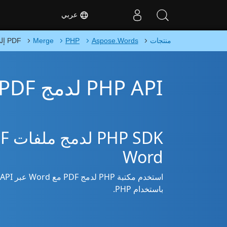
عربي
منتجات
Aspose.Words
PHP
Merge
PDF إلى Word
PHP API لدمج PDF في Word
Word
باستخدام PHP.