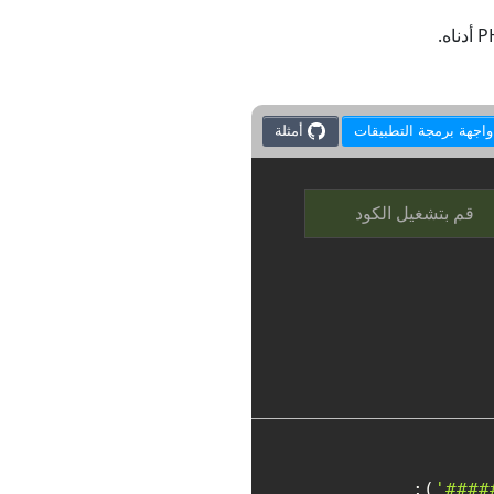
أمثلة
قم بتشغيل الكود
'####