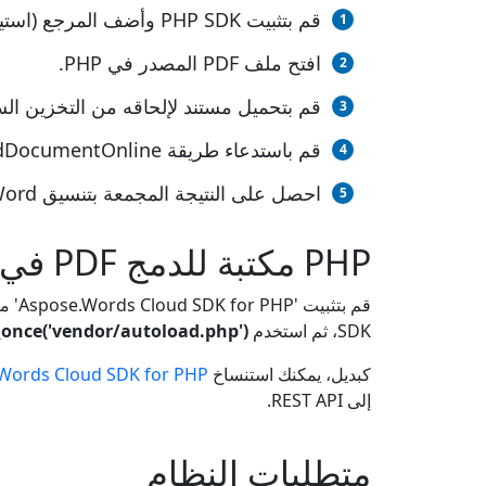
قم بتثبيت PHP SDK وأضف المرجع (استيراد المكتبة) إلى مشروع PHP الخاص بك.
افتح ملف PDF المصدر في PHP.
قم بتحميل مستند لإلحاقه من التخزين ال
قم باستدعاء طريقة appendDocumentOnline()، وقم بتمرير اسم ملف الإخراج بالملحق المطلوب.
احصل على النتيجة المجمعة بتنسيق Word كملف واحد.
PHP مكتبة للدمج PDF في WORD
قم بتثبيت 'Aspose.Words Cloud SDK for PHP' من مستودع
SDK، ثم استخدم
_once('vendor/autoload.php');
كبديل، يمكنك استنساخ
Words Cloud SDK for PHP
إلى REST API.
متطلبات النظام