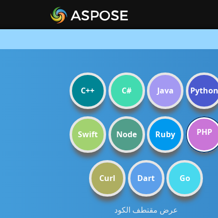
C++
C#
Java
Pytho
PHP
Swift
Node
Ruby
Curl
Dart
Go
عرض مقتطف الكود