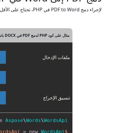
لإجراء دمج PDF to Word في PHP، تحتاج على الأقل إلى ملفي PDF من المصدر. لبداية سريعة، يرجى مراجعة مثال كود PHP أدناه.
مثال على كود PHP لدمج PDF في DOCX باستخدام REST API
ملفات الإدخال
تنسيق الإخراج
e
Aspose
\
Words
\
WordsApi
 = 
new
WordsApi
$wordsApi