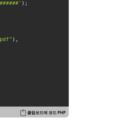
######'
);

pdf"
),

클립보드에 코드 PHP