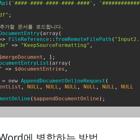
Api
(
'####-####-####-####-####'
, 
'############
df"
;

에서 추가할 문서를 로드합니다.
DocumentEntry
(
array
(

=> 
FileReference
::
fromRemoteFilePath
(
"Input2.
de"
 => 
"KeepSourceFormatting"
,

$mergeDocument
ocumentEntryList
(
array
(

"
 => 
$documentEntries
,

 = 
new
AppendDocumentOnlineRequest
(

entList
, 
NULL
, 
NULL
, 
NULL
, 
NULL
, 
NULL
, 
NULL
mentOnline
(
$appendDocumentOnline
 Word에 병합하는 방법