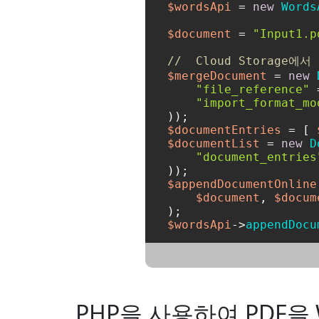
$wordsApi
 = 
new
Words
$document
 = 
"Input1.p
//  Cloud Storage
$mergeDocument
 = 
new
"file_reference"
 
"import_format_mo
$documentEntries
 = [ 
$documentList
 = 
new
D
"document_entries
$appendDocumentOnline
$document
, 
$docum
$wordsApi
->
appendDocu
PHP을 사용하여 PDF을