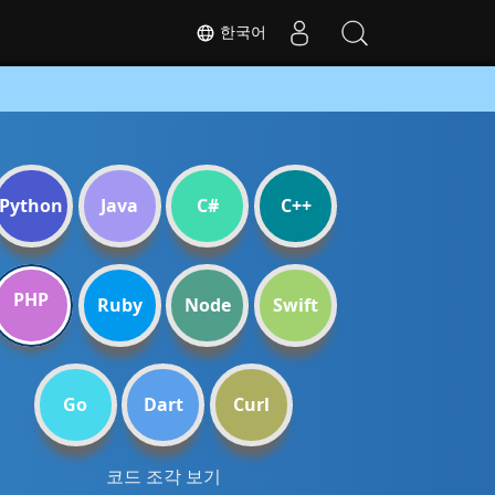
한국어
Python
Java
C#
C++
PHP
Ruby
Node
Swift
Go
Dart
Curl
코드 조각 보기