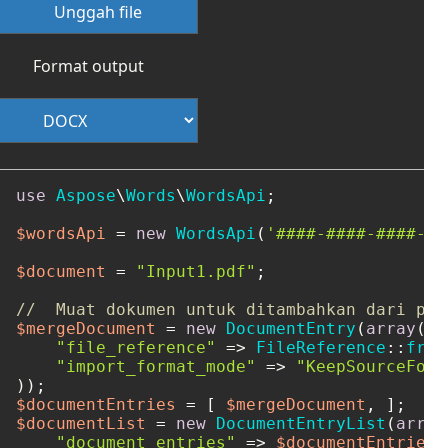
Unggah file
Format output
use
Aspose
\
Words
\
WordsApi
;

$wordsApi
 = 
new
WordsApi
(
'####-####-####-##
$document
 = 
"Input1.pdf"
;

//  Muat dokumen untuk ditambahkan dari pen
$mergeDocument
 = 
new
DocumentEntry
(
array
(

"file_reference"
 => 
FileReference
::
from
"import_format_mode"
 => 
"KeepSourceForm
$documentEntries
 = [ 
$mergeDocument
$documentList
 = 
new
DocumentEntryList
(
array
"document_entries"
 => 
$documentEntries
,
