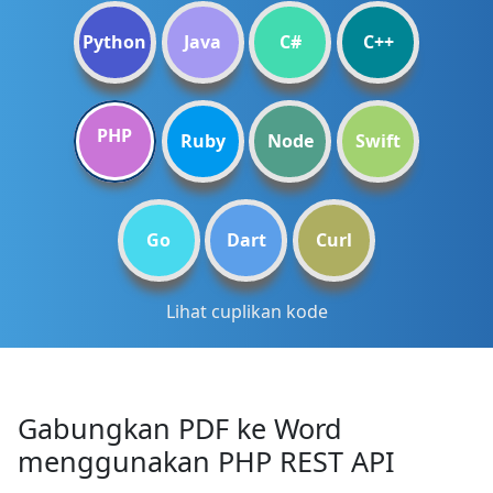
Python
Java
C#
C++
PHP
Ruby
Node
Swift
Go
Dart
Curl
Lihat cuplikan kode
Gabungkan PDF ke Word
menggunakan PHP REST API