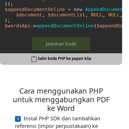
$appendDocumentOnline
 = 
new
AppendDocumentO
$document
, 
$documentList
, 
NULL
, 
NULL
, 
N
$wordsApi
->
appendDocumentOnline
(
$appendDocu
Jalankan kode
Salin kode PHP ke papan klip
Cara menggunakan PHP
untuk menggabungkan PDF
ke Word
Instal PHP SDK dan tambahkan
referensi (impor perpustakaan) ke