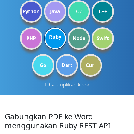
Python
Java
C#
C++
Ruby
PHP
Node
Swift
Go
Dart
Curl
Lihat cuplikan kode
Gabungkan PDF ke Word
menggunakan Ruby REST API