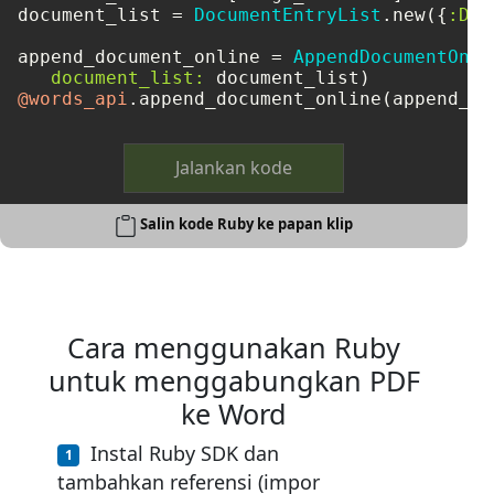
document_list = 
DocumentEntryList
.new({
:Doc
append_document_online = 
AppendDocumentOnli
document_list:
@words_api
Jalankan kode
Salin kode Ruby ke papan klip
Cara menggunakan Ruby
untuk menggabungkan PDF
ke Word
Instal Ruby SDK dan
tambahkan referensi (impor