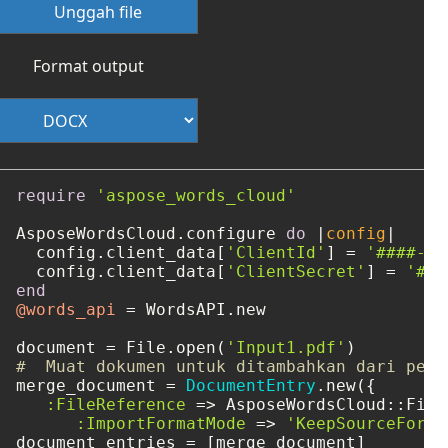
Unggah file
Format output
require
'aspose_words_cloud'
AsposeWordsCloud.configure 
do
 |
config
|

  config.client_data[
'ClientId'
] = 
'####-##
  config.client_data[
'ClientSecret'
] = 
'###
end
@words_api
 = WordsAPI.new

document = File.open(
'Input1.pdf'
#  Muat dokumen untuk ditambahkan dari peny
merge_document = 
DocumentEntry
.new({

:FileReference
 => AsposeWordsCloud::File
:ImportFormatMode
 => 
'KeepSourceForma
document_entries = [merge_document]
