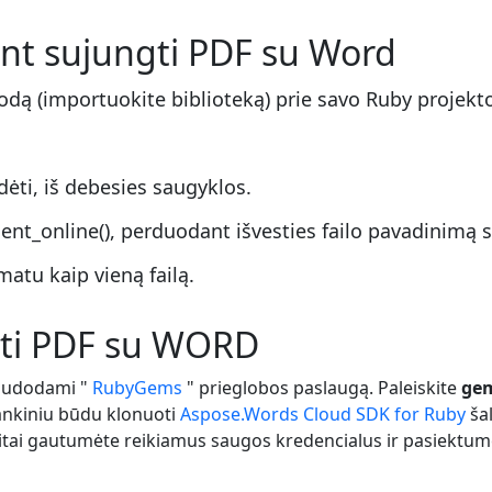
int sujungti PDF su Word
rodą (importuokite biblioteką) prie savo Ruby projekt
dėti, iš debesies saugyklos.
t_online(), perduodant išvesties failo pavadinimą su
atu kaip vieną failą.
gti PDF su WORD
naudodami "
RubyGems
" prieglobos paslaugą. Paleiskite
gem
rankiniu būdu klonuoti
Aspose.Words Cloud SDK for Ruby
šal
eitai gautumėte reikiamus saugos kredencialus ir pasiektu