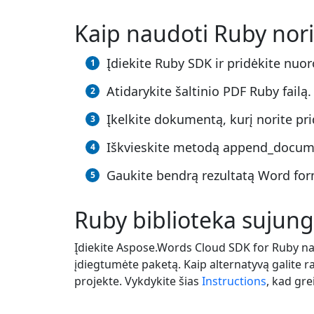
Kaip naudoti Ruby nor
Įdiekite Ruby SDK ir pridėkite nuo
Atidarykite šaltinio PDF Ruby failą.
Įkelkite dokumentą, kurį norite pri
Iškvieskite metodą append_documen
Gaukite bendrą rezultatą Word form
Ruby biblioteka sujun
Įdiekite Aspose.Words Cloud SDK for Ruby 
įdiegtumėte paketą. Kaip alternatyvą galite 
projekte. Vykdykite šias
Instructions
, kad gr