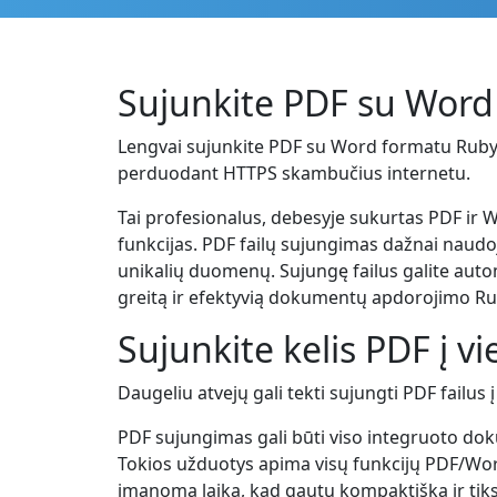
Sujunkite PDF su Wor
Lengvai sujunkite PDF su Word formatu Ruby ko
perduodant HTTPS skambučius internetu.
Tai profesionalus, debesyje sukurtas PDF ir
funkcijas. PDF failų sujungimas dažnai naudo
unikalių duomenų. Sujungę failus galite autom
greitą ir efektyvią dokumentų apdorojimo R
Sujunkite kelis PDF į 
Daugeliu atvejų gali tekti sujungti PDF failus
PDF sujungimas gali būti viso integruoto do
Tokios užduotys apima visų funkcijų PDF/Word
įmanomą laiką, kad gautų kompaktišką ir tiks