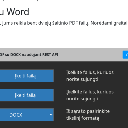
su Word
jums reikia bent dviejų šaltinio PDF failų. Norėdami greitai 
PDF su DOCX naudojant REST API
Įkelkite failus, kuriuos
Įkelti failą
norite sujungti
Įkelkite failus, kuriuos
Įkelti failą
norite sujungti
Iš sąrašo pasirinkite
tikslinį formatą