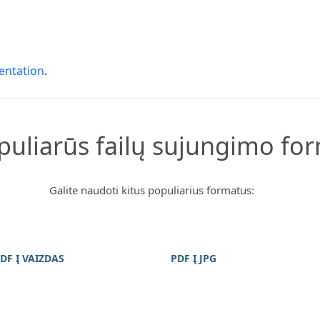
entation
.
opuliarūs failų sujungimo fo
Galite naudoti kitus populiarius formatus:
DF Į VAIZDAS
PDF Į JPG