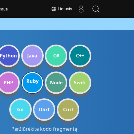
Lietuvis
 mus
Python
Java
C#
C++
Ruby
PHP
Node
Swift
Go
Dart
Curl
Peržiūrėkite kodo fragmentą