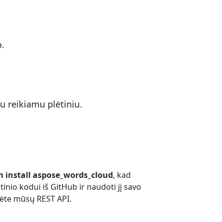
o.
 reikiamu plėtiniu.
 install aspose_words_cloud
, kad
tinio kodui iš GitHub ir naudoti jį savo
mėte mūsų REST API.