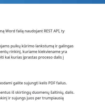
eną Word failą naudojant REST API, ty
ojams puikų kūrimo lankstumą ir galingas
entų rinkinį, kuriame kiekviename yra
 kai kurias įprastas proceso dalis į
odami galite sujungti kelis PDF failus.
tus iš skirtingų duomenų šaltinių, dalis.
kinį ir sujungs juos per trumpiausią