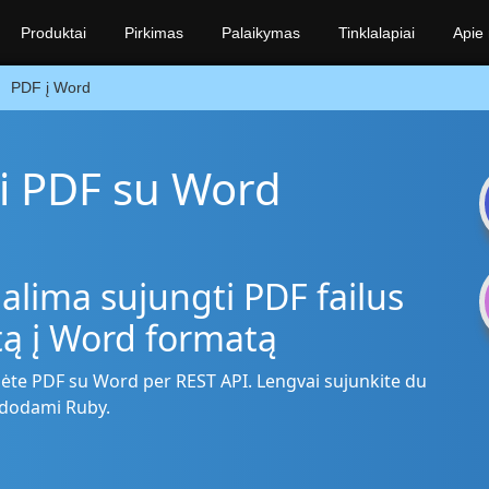
Produktai
Pirkimas
Palaikymas
Tinklalapiai
Apie
PDF į Word
i PDF su Word
alima sujungti PDF failus
atą į Word formatą
ėte PDF su Word per REST API. Lengvai sujunkite du
audodami Ruby.