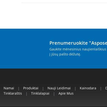
Prenumeruokite "Aspose
Gaukite mėnesinius naujienlaiškius 
į jūsų pašto dėžutę.
Namai
|
Produktai
|
Nauji Leidimai
|
Kainodara
|
Tinklaraštis
|
Tinklalapiai
|
Apie Mus