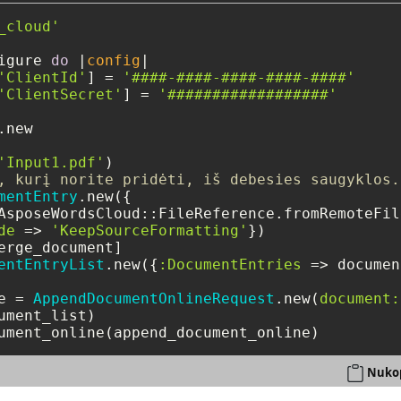
_cloud'
igure 
do
 |
config
|

'ClientId'
] = 
'####-####-####-####-####'
'ClientSecret'
] = 
'##################'
new

'Input1.pdf'
, kurį norite pridėti, iš debesies saugyklos.
mentEntry
.new({

AsposeWordsCloud::FileReference.fromRemoteFil
de
 => 
'KeepSourceFormatting'
})

erge_document]

entEntryList
.new({
:DocumentEntries
 => documen
e = 
AppendDocumentOnlineRequest
.new(
document:
Nukop