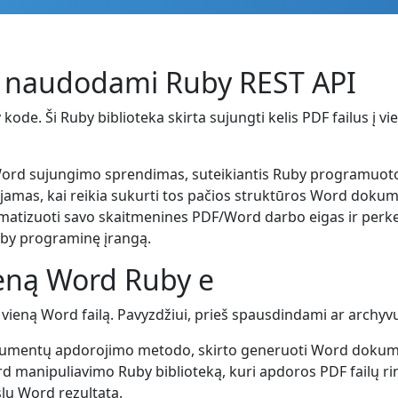
d naudodami Ruby REST API
de. Ši Ruby biblioteka skirta sujungti kelis PDF failus į vi
 Word sujungimo sprendimas, suteikiantis Ruby programuot
jamas, kai reikia sukurti tos pačios struktūros Word dokum
atizuoti savo skaitmenines PDF/Word darbo eigas ir perkelti
uby programinę įrangą.
vieną Word Ruby e
 į vieną Word failą. Pavyzdžiui, prieš spausdindami ar archyvu
kumentų apdorojimo metodo, skirto generuoti Word dokumen
 manipuliavimo Ruby biblioteką, kuri apdoros PDF failų rin
lų Word rezultatą.