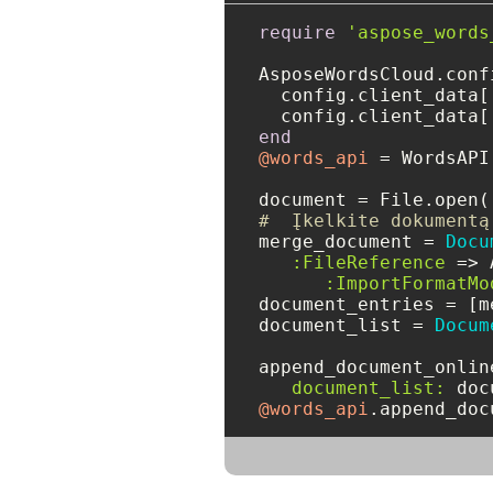
require
'aspose_words
AsposeWordsCloud.conf
  config.client_data[
  config.client_data[
end
@words_api
 = WordsAPI.
document = File.open(
#  Įkelkite dokumentą
merge_document = 
Docu
:FileReference
 => 
:ImportFormatMo
document_entries = [m
document_list = 
Docum
append_document_onlin
document_list:
@words_api