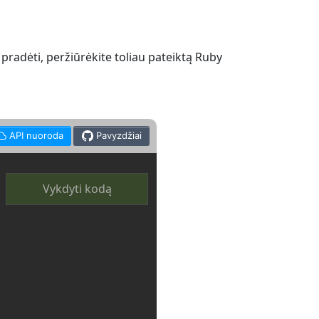
pradėti, peržiūrėkite toliau pateiktą Ruby
API nuoroda
Pavyzdžiai
Vykdyti kodą