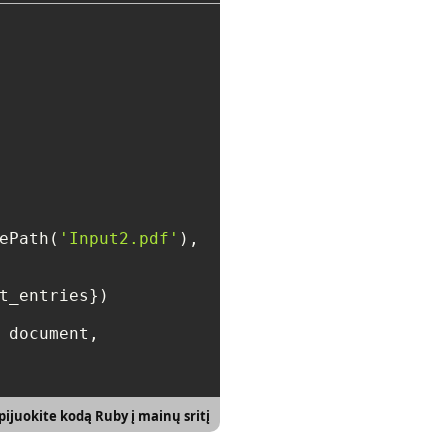
ePath(
'Input2.pdf'
),

t_entries})

 document, 

ijuokite kodą Ruby į mainų sritį