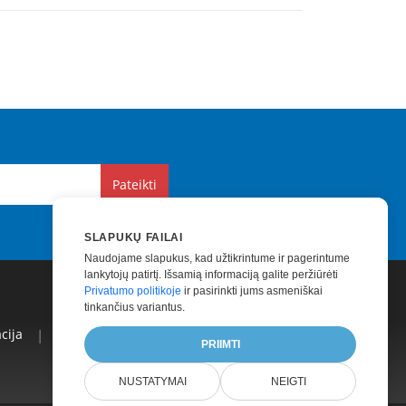
Pateikti
SLAPUKŲ FAILAI
Naudojame slapukus, kad užtikrintume ir pagerintume
lankytojų patirtį. Išsamią informaciją galite peržiūrėti
Privatumo politikoje
ir pasirinkti jums asmeniškai
tinkančius variantus.
cija
|
Mokama Parama
|
Mokamos Konsultacijos
|
PRIIMTI
NUSTATYMAI
NEIGTI