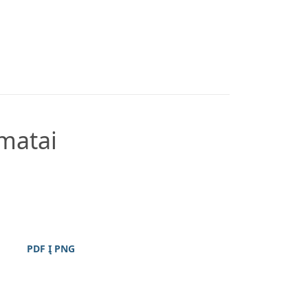
rmatai
PDF Į PNG