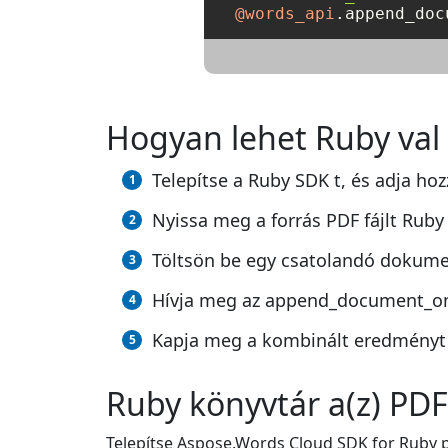
@words_api
Hogyan lehet Ruby val 
Telepítse a Ruby SDK t, és adja hoz
Nyissa meg a forrás PDF fájlt Ruby
Töltsön be egy csatolandó dokume
Hívja meg az append_document_onlin
Kapja meg a kombinált eredményt
Ruby könyvtár a(z) PD
Telepítse Aspose.Words Cloud SDK for Ruby