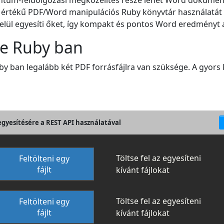
mentum-feldolgozási megközelítés része lehet Word dokum
jes értékű PDF/Word manipulációs Ruby könyvtár használatá
 belül egyesíti őket, így kompakt és pontos Word eredményt 
be Ruby ban
y ban legalább két PDF forrásfájlra van szüksége. A gyors 
egyesítésére a REST API használatával
Töltse fel az egyesíteni
Feltölteni egy
fájlt
kívánt fájlokat
Töltse fel az egyesíteni
Feltölteni egy
fájlt
kívánt fájlokat