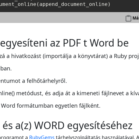
Más
egyesíteni az PDF t Word be
zá a hivatkozást (importálja a könyvtárat) a Ruby pro
 ban.
ntumot a felhőtárhelyről.
e() metódust, és adja át a kimeneti fájlnevet a kívá
 Word formátumban egyetlen fájlként.
F és a(z) WORD egyesítéséhez
 programot a
RubyGems
tárhelyszolgáltatás használatával. 