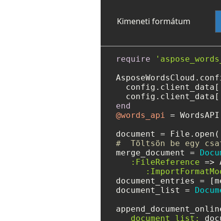
Kimeneti formátum
require
'aspose_words
AsposeWordsCloud.conf
  config.client_data[
  config.client_data[
end
@words_api
 = WordsAPI.
document = File.open(
#  Töltsön be egy csa
merge_document = 
Docu
:FileReference
 => 
:ImportFormatMo
document_entries = [m
document_list = 
Docum
append_document_onlin
document_list: