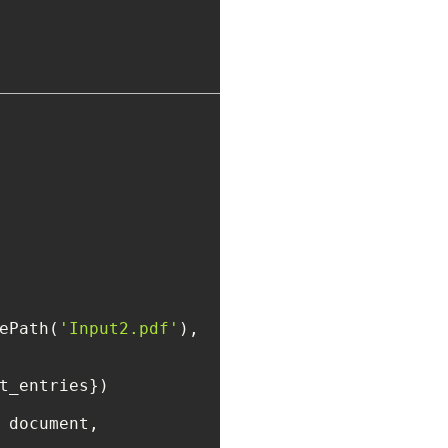
ePath(
'Input2.pdf'
),

t_entries})

 document, 
