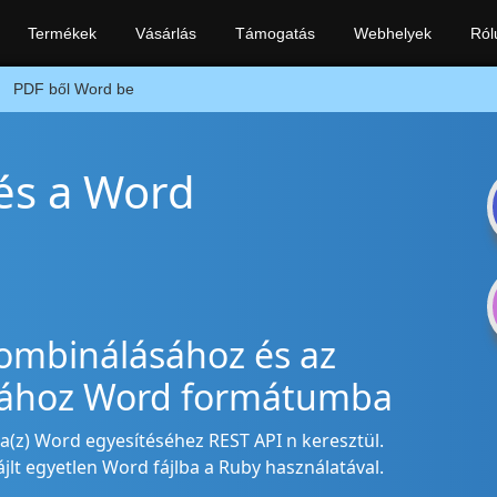
Termékek
Vásárlás
Támogatás
Webhelyek
Ról
PDF ből Word be
és a Word
kombinálásához és az
sához Word formátumba
 a(z) Word egyesítéséhez REST API n keresztül.
lt egyetlen Word fájlba a Ruby használatával.