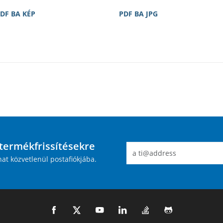
DF BA KÉP
PDF BA JPG
 termékfrissítésekre
hat közvetlenül postafiókjába.