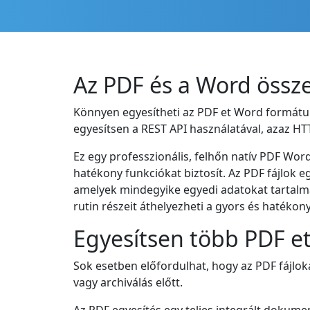
Az PDF és a Word össz
Könnyen egyesítheti az PDF et Word formátum
egyesítsen a REST API használatával, azaz HT
Ez egy professzionális, felhőn natív PDF Wo
hatékony funkciókat biztosít. Az PDF fájlok 
amelyek mindegyike egyedi adatokat tartalma
rutin részeit áthelyezheti a gyors és haték
Egyesítsen több PDF e
Sok esetben előfordulhat, hogy az PDF fájlok
vagy archiválás előtt.