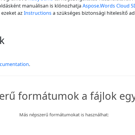
goldásként manuálisan is klónozhatja
Aspose.Words Cloud S
e ezeket az
Instructions
a szükséges biztonsági hitelesítő a
k
ocumentation
.
rű formátumok a fájlok egy
Más népszerű formátumokat is használhat: