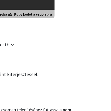
olja a(z) Ruby kódot a vágólapra
jekthez.
nt kiterjesztéssel.
A csomag telepítéséhez futtassa a
gem