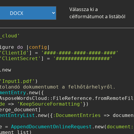
Válassza ki a
célformátumot a listából
_cloud'
igure 
do
 |
config
|

'ClientId'
] = 
'####-####-####-####-####'
'ClientSecret'
] = 
'##################'
new

'Input1.pdf'
tolandó dokumentumot a felhőtárhelyről.
mentEntry
.new({

AsposeWordsCloud::FileReference.fromRemoteFil
de
 => 
'KeepSourceFormatting'
})

erge_document]

entEntryList
.new({
:DocumentEntries
 => documen
e = 
AppendDocumentOnlineRequest
.new(
document: