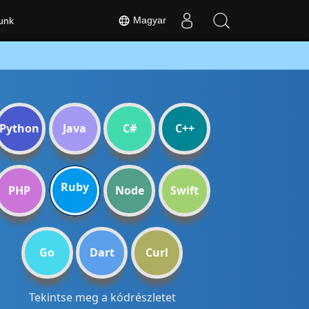
Magyar
unk
Python
Java
C#
C++
Ruby
PHP
Node
Swift
Go
Dart
Curl
Tekintse meg a kódrészletet