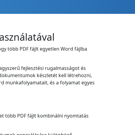
asználatával
y több PDF fájlt egyetlen Word fájlba
agyszerű fejlesztési rugalmasságot és
 dokumentumok készletét kell létrehozni,
ord munkafolyamatait, és a folyamat egyes
het több PDF fájlt kombinálni nyomtatás