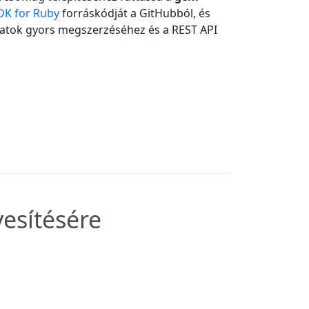
DK for Ruby
forráskódját a GitHubból, és
datok gyors megszerzéséhez és a REST API
esítésére