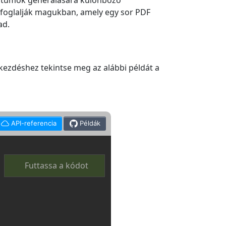
entumok generálására különböző
t foglalják magukban, amely egy sor PDF
ad.
kezdéshez tekintse meg az alábbi példát a
API-referencia
Példák
Futtassa a kódot