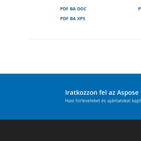
PDF BA DOC
P
PDF BA XPS
Iratkozzon fel az Aspose
Havi hírleveleket és ajánlatokat kap