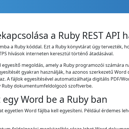
ekapcsolása a Ruby REST API h
ba a Ruby kóddal. Ezt a Ruby könyvtárat úgy tervezték, hog
TPS hívások interneten keresztül történő átadásával.
rd egyesítő megoldás, amely a Ruby programozói számára n
egyesítését gyakran használják, ha azonos szerkezetű Word
z. A fájlok egyesítésével automatizálhatja digitális PDF/W
ony Ruby dokumentumfeldolgozó szoftverbe.
t egy Word be a Ruby ban
at egyetlen Word fájlba kell egyesíteni. Például érdemes le