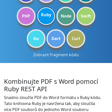
Ruby
PHP
Node
Swift
Go
Dart
Curl
Zobrazit fragment kódu
Kombinujte PDF s Word pomocí
Ruby REST API
Snadno sloučte PDF do Word formátu v Ruby kódu.
Tato knihovna Ruby je navržena tak, aby sloučila
více PDF souborů do jednoho Word souboru