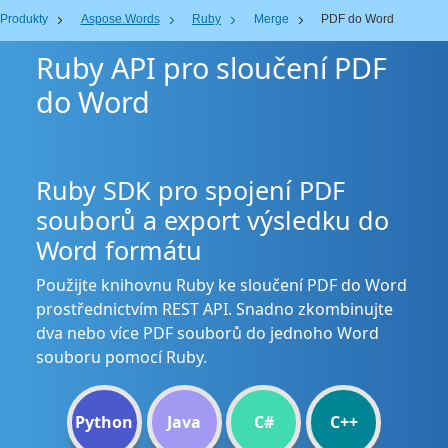
Produkty
Aspose.Words
Ruby
Merge
PDF do Word
Ruby API pro sloučení PDF
do Word
Ruby SDK pro spojení PDF
souborů a export výsledku do
Word formátu
Použijte knihovnu Ruby ke sloučení PDF do Word
prostřednictvím REST API. Snadno zkombinujte
dva nebo více PDF souborů do jednoho Word
souboru pomocí Ruby.
Python
Java
C#
C++