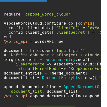
require
'aspose_words_cloud'
AsposeWordsCloud.configure 
do
 |
config
|

  config.client_data[
'ClientId'
] = 
'####-##
  config.client_data[
'ClientSecret'
] = 
'###
end
@words_api
 = WordsAPI.new

document = File.open(
'Input1.pdf'
#  Načtěte dokument k připojení z cloudovéh
merge_document = 
DocumentEntry
.new({

:FileReference
 => AsposeWordsCloud::File
:ImportFormatMode
 => 
'KeepSourceForma
document_entries = [merge_document]

document_list = 
DocumentEntryList
.new({
:Doc
append_document_online = 
AppendDocumentOnli
document_list:
@words_api