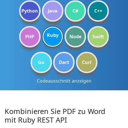
Python
Java
C#
C++
Ruby
PHP
Node
Swift
Go
Dart
Curl
Codeausschnitt anzeigen
Kombinieren Sie PDF zu Word
mit Ruby REST API