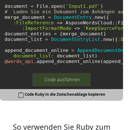
document = File.open(
'Input1.pdf'
#  Laden Sie ein Dokument zum Anhängen aus 
merge_document = 
DocumentEntry
.new({

:FileReference
 => AsposeWordsCloud::File
:ImportFormatMode
 => 
'KeepSourceForma
document_entries = [merge_document]

document_list = 
DocumentEntryList
.new({
:Doc
append_document_online = 
AppendDocumentOnli
document_list:
@words_api
Code ausführen
Code Ruby in die Zwischenablage kopieren
So verwenden Sie Ruby zum