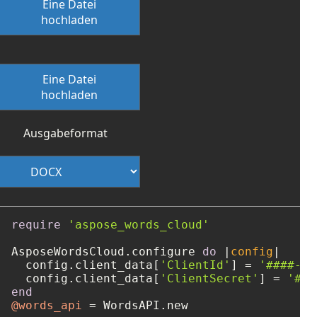
Eine Datei
hochladen
Eine Datei
hochladen
Ausgabeformat
require
'aspose_words_cloud'
AsposeWordsCloud.configure 
do
 |
config
|

  config.client_data[
'ClientId'
] = 
'####-##
  config.client_data[
'ClientSecret'
] = 
'###
end
@words_api
 = WordsAPI.new
