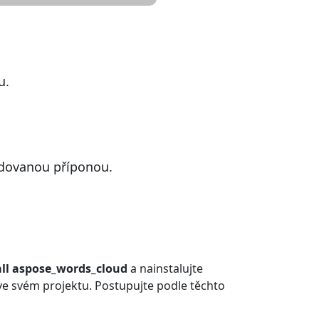
u.
adovanou příponou.
ll aspose_words_cloud
a nainstalujte
 ve svém projektu. Postupujte podle těchto