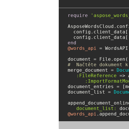
require
'aspose_words
AsposeWordsCloud.conf
  config.client_data[
  config.client_data[
end
@words_api
 = WordsAPI.
document = File.open(
#  Načtěte dokument k
merge_document = 
Docu
:FileReference
 => 
:ImportFormatMo
document_entries = [m
document_list = 
Docum
append_document_onlin
document_list:
@words_api