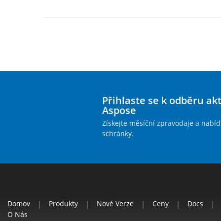
Přihlaste se k odběru ak
Aspose
Získejte měsíční zpravodaje a nabíd
schránky.
Domov
|
Produkty
|
Nové Verze
|
Ceny
|
Docs
|
O Nás