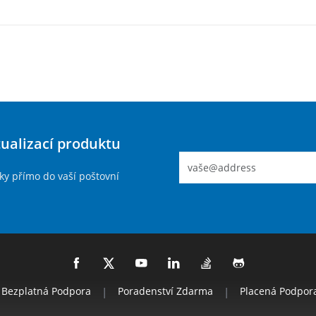
tualizací produktu
ky přímo do vaší poštovní
Bezplatná Podpora
|
Poradenství Zdarma
|
Placená Podpor