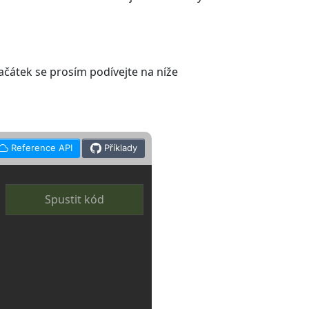
čátek se prosím podívejte na níže
Reference API
Příklady
Spustit kód