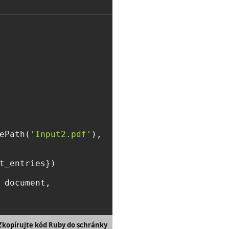
ePath(
'Input2.pdf'
),

t_entries})

 document, 

Zkopírujte kód Ruby do schránky