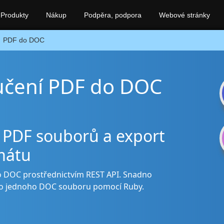
Produkty
Nákup
Podpěra, podpora
Webové stránky
PDF do DOC
oučení PDF do DOC
 PDF souborů a export
mátu
o DOC prostřednictvím REST API. Snadno
do jednoho DOC souboru pomocí Ruby.