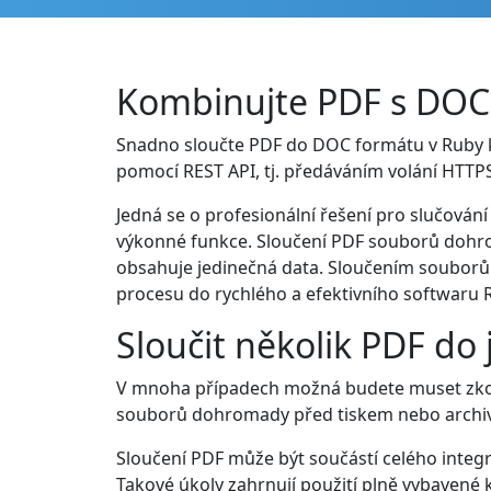
Kombinujte PDF s DOC
Snadno sloučte PDF do DOC formátu v Ruby k
pomocí REST API, tj. předáváním volání HTTPS
Jedná se o profesionální řešení pro slučován
výkonné funkce. Sloučení PDF souborů dohrom
obsahuje jedinečná data. Sloučením souborů 
procesu do rychlého a efektivního softwaru
Sloučit několik PDF d
V mnoha případech možná budete muset zkom
souborů dohromady před tiskem nebo archiv
Sloučení PDF může být součástí celého inte
Takové úkoly zahrnují použití plně vybavené