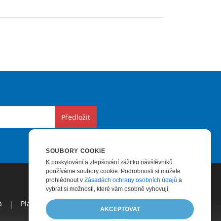
Předložit
SOUBORY COOKIE
K poskytování a zlepšování zážitku návštěvníků
používáme soubory cookie. Podrobnosti si můžete
prohlédnout v
Zásadách ochrany osobních údajů
a
vybrat si možnosti, které vám osobně vyhovují.
a
|
Placené Poradenství
|
Blog
|
Webové Stránky
|
AKCEPTOVAT