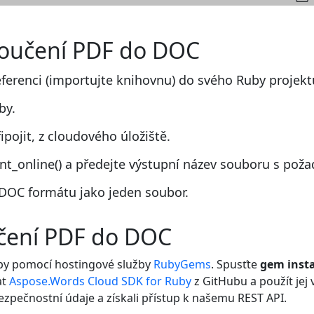
sloučení PDF do DOC
eferenci (importujte knihovnu) do svého Ruby projekt
by.
pojit, z cloudového úložiště.
_online() a předejte výstupní název souboru s pož
DOC formátu jako jeden soubor.
učení PDF do DOC
by pomocí hostingové služby
RubyGems
. Spusťte
gem insta
at
Aspose.Words Cloud SDK for Ruby
z GitHubu a použít jej
bezpečnostní údaje a získali přístup k našemu REST API.