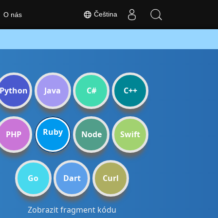
Čeština
O nás
Python
Java
C#
C++
Ruby
PHP
Node
Swift
Go
Dart
Curl
Zobrazit fragment kódu