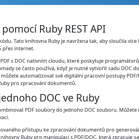
 pomocí Ruby REST API
ódu. Tato knihovna Ruby je navržena tak, aby sloučila ví
 přes internet.
í PDF s DOC nativním cloudu, které poskytuje programátorům
ady se často používá, když je nutné vytvořit sadu DOC do
můžete automatizovat své digitální pracovní postupy PDF/
 Ruby pro zpracování dokumentů.
o jednoho DOC ve Ruby
binovat PDF soubory do jednoho DOC souboru. Můžete na
ací.
grovaného přístupu ke zpracování dokumentů pro generová
 knihovny Ruby pro manipulaci s PDF/DOC, která zpracuje s