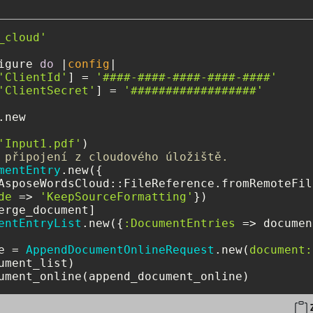
_cloud'
igure 
do
 |
config
|

'ClientId'
] = 
'####-####-####-####-####'
'ClientSecret'
] = 
'##################'
new

'Input1.pdf'
 připojení z cloudového úložiště.
mentEntry
.new({

AsposeWordsCloud::FileReference.fromRemoteFil
de
 => 
'KeepSourceFormatting'
})

erge_document]

entEntryList
.new({
:DocumentEntries
 => documen
e = 
AppendDocumentOnlineRequest
.new(
document: