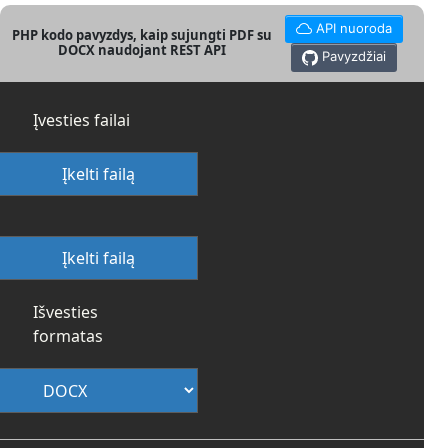
API nuoroda
PHP kodo pavyzdys, kaip sujungti PDF su
DOCX naudojant REST API
Pavyzdžiai
Įvesties failai
Įkelti failą
Įkelti failą
Išvesties
formatas