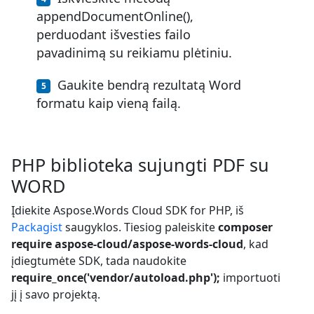
appendDocumentOnline(),
perduodant išvesties failo
pavadinimą su reikiamu plėtiniu.
Gaukite bendrą rezultatą Word
formatu kaip vieną failą.
PHP biblioteka sujungti PDF su
WORD
Įdiekite Aspose.Words Cloud SDK for PHP, iš
Packagist
saugyklos. Tiesiog paleiskite
composer
require aspose-cloud/aspose-words-cloud
, kad
įdiegtumėte SDK, tada naudokite
require_once('vendor/autoload.php');
importuoti
jį į savo projektą.