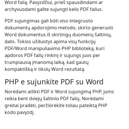
Word failą. Pavyzdžiui, prieš spausdindami ar
archyvuodami galite sujungti kelis PDF failus.
PDF sujungimas gali būti viso integruoto
dokumentų apdorojimo metodo, skirto generuoti
Word dokumentus iš skirtingų duomenų šaltinių,
dalis. Tokios užduotys apima visų funkcijų
PDF/Word manipuliavimo PHP biblioteką, kuri
apdoros PDF failų rinkinį ir sujungs juos per
trumpiausią įmanomą laiką, kad gautų
kompaktišką ir tikslų Word rezultatą.
PHP e sujunkite PDF su Word
Norėdami atlikti PDF ir Word sujungimą PHP, jums
reikia bent dviejų šaltinio PDF failų. Norėdami
greitai pradėti, peržiūrėkite toliau pateiktą PHP
kodo pavyzdį.