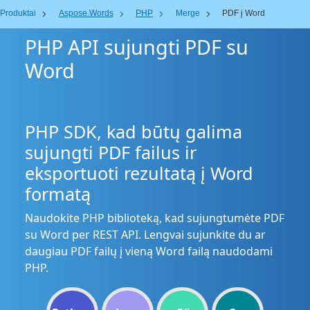
Produktai
Aspose.Words
PHP
Merge
PDF į Word
PHP API sujungti PDF su
Word
PHP SDK, kad būtų galima
sujungti PDF failus ir
eksportuoti rezultatą į Word
formatą
Naudokite PHP biblioteką, kad sujungtumėte PDF
su Word per REST API. Lengvai sujunkite du ar
daugiau PDF failų į vieną Word failą naudodami
PHP.