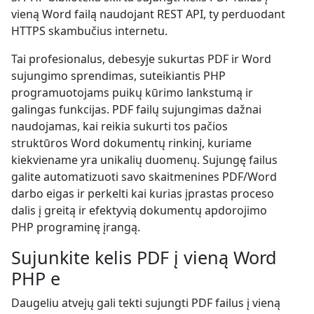
vieną Word failą naudojant REST API, ty perduodant
HTTPS skambučius internetu.
Tai profesionalus, debesyje sukurtas PDF ir Word
sujungimo sprendimas, suteikiantis PHP
programuotojams puikų kūrimo lankstumą ir
galingas funkcijas. PDF failų sujungimas dažnai
naudojamas, kai reikia sukurti tos pačios
struktūros Word dokumentų rinkinį, kuriame
kiekviename yra unikalių duomenų. Sujungę failus
galite automatizuoti savo skaitmenines PDF/Word
darbo eigas ir perkelti kai kurias įprastas proceso
dalis į greitą ir efektyvią dokumentų apdorojimo
PHP programinę įrangą.
Sujunkite kelis PDF į vieną Word
PHP e
Daugeliu atvejų gali tekti sujungti PDF failus į vieną