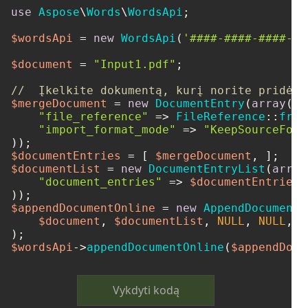
use
Aspose
\
Words
\
WordsApi
;

$wordsApi
 = 
new
WordsApi
(
'####-####-####-##
$document
 = 
"Input1.pdf"
;

//  Įkelkite dokumentą, kurį norite pridėti
$mergeDocument
 = 
new
DocumentEntry
(
array
(

"file_reference"
 => 
FileReference
::
from
"import_format_mode"
 => 
"KeepSourceForm
$documentEntries
 = [ 
$mergeDocument
$documentList
 = 
new
DocumentEntryList
(
array
"document_entries"
 => 
$documentEntries
,

$appendDocumentOnline
 = 
new
AppendDocumentO
$document
, 
$documentList
, 
NULL
, 
NULL
, 
N
$wordsApi
->
appendDocumentOnline
(
$appendDocu
Vykdyti kodą