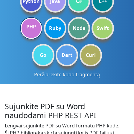
Python
Java
C#
C++
PHP
Ruby
Node
Swift
Go
Dart
Curl
Peržiūrėkite kodo fragmentą
Sujunkite PDF su Word
naudodami PHP REST API
Lengvai sujunkite PDF su Word formatu PHP kode.
Ši PHP biblioteka skirta sujungti kelis PDF failus į