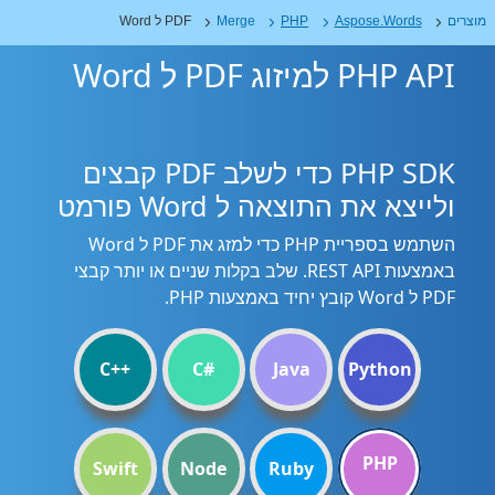
מוצרים
Aspose.Words
PHP
Merge
PDF ל Word
PHP API למיזוג PDF ל Word
PHP SDK כדי לשלב PDF קבצים
ולייצא את התוצאה ל Word פורמט
השתמש בספריית PHP כדי למזג את PDF ל Word
באמצעות REST API. שלב בקלות שניים או יותר קבצי
PDF ל Word קובץ יחיד באמצעות PHP.
C++
C#
Java
Python
PHP
Swift
Node
Ruby