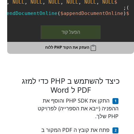
ist
, 
NULL
, 
NULL
, 
NULL
, 
NULL
, 
NULL
, 
NULL
$document
);

appendDocumentOnline
(
$appendDocumentOnline
);

$wordsApi
הפעל קוד
העתק את הקוד PHP ללוח
כיצד להשתמש ב PHP כדי למזג
PDF ל Word
התקן את PHP SDK והוסף את
ההפניה (ייבא את הספרייה) לפרויקט
PHP שלך.
פתח את קובץ ה PDF המקור ב