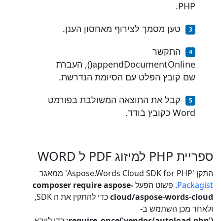
PHP.
טען מסמך לצירוף מאחסון הענן.
התקשר
appendDocumentOnline(), העברת
שם קובץ הפלט עם הסיומת הנדרשת.
קבל את התוצאה המשולבת בפורמט
Word כקובץ בודד.
ספריית PHP למיזוג PDF ל WORD
התקן 'Aspose.Words Cloud SDK for PHP' ממאגר
Packagist
. פשוט הפעל
composer require aspose-
cloud/aspose-words-cloud
כדי להתקין את ה SDK,
ולאחר מכן השתמש ב-
require_once('vendor/autoload.php');
כדי לייבא