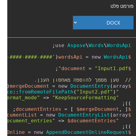
פורמט פלט
use
Aspose
\
Words
\
WordsApi
###-####-####-####'
(
 = 
new
WordsApi
$wordsApi
 = 
"Input1.pdf"
$document
//  טען מסמך להוספה מאחסון הענן.
 = 
new
DocumentEntry
(
array
$mergeDocument
rence
::
fromRemoteFilePath
(
"Input2.pdf"
"file_reference"
 => 
"KeepSourceFormatting"
"import_format_mode"
));

 = [ 
$mergeDocument
, ];

$documentEntries
 = 
new
DocumentEntryList
(
array
$documentList
 => 
$documentEntries
"document_entries"
));

 = 
new
AppendDocumentOnlineRequest
$appendDocumentOnline