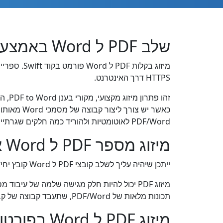
שלב PDF ל Word באמצעות Swift REST API
HTTPS דרך האינטרנט.
כאשר יש צ
PDF/Word לאוטומטיות ולהוריד כמה חלקים שגרתיים של התהליך לתוכנת Swift לעיבוד מסמכים מהיר ויעיל.
מיזוג מספר PDF ל Word אחד ב Swift
ייתכן שיהיה עליך לשלב קובצי PDF ל Word קובץ יחיד במקרים רבים. לדוגמה, ייתכן שתרצה לשלב קובצי PDF מרובים יחד לפני הדפסה או אחסון בארכיון.
תכונות מלאות של PDF/Word, שתעבד קבוצה של קבצי PDF ותמזג אותם יחד בזמן הקצר ביותר האפשרי, ותפיק תוצאת Word קומפקטית ומדויקת.
מיזוג PDF ל Word בפורטן