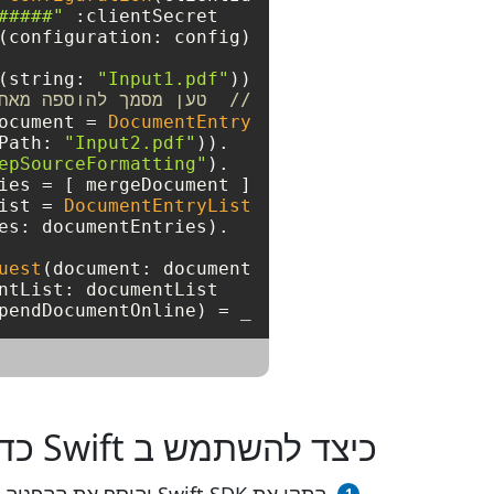
#####"
   clientSecret: 
(string: 
"Input1.pdf"
))
//  טען מסמך להוספה מאח
ocument 
=
DocumentEntry
Path: 
"Input2.pdf"
  .setFileReference(fileReference: 
epSourceFormatting"
);

  .setImportFormatMode(importFormatMode: 
ies 
=
 [ mergeDocument ];

ist 
=
DocumentEntryList
uest
   documentList: documentList);

endDocumentOnline);

=
_
כיצד להשתמש ב Swift כדי למזג PDF ל Word