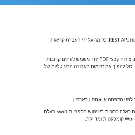
מיזוג בקלות PDF ל Word פורמט בקוד Swift. ספריית Swift זו נועדה לשלב קבצי PDF מרובים ל Word קובץ יחיד באמצעות REST API, כלומר על ידי העברת קריאות
זהו פתרון מיזוג מקצועי, מקורי בענן PDF to Word, המספק למתכנתי Swift גם גמישות פיתוח מעולה וגם תכונות עוצמתיות. צירוף קבצי PDF יחד משמש לעתים קרובות
זוג קבצים, אתה יכול להפוך את זרימות העבודה הדיגיטליות של
מיזוג PDF יכול להיות חלק מגישה שלמה של עיבוד מסמכים משולבת להפקת מסמכי Word ממקורות נתונים שונים. משימות כאלה כרוכות בשימוש בספריית Swift בעלת