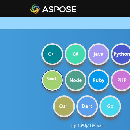
C++
C#
Java
Pytho
Swift
Node
Ruby
PHP
Curl
Dart
Go
הצג את קטע הקוד