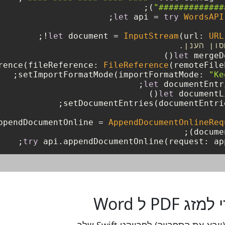
);

"#############
let
 api 
=
try
WordsAPI
;

!
let
 document 
=
InputStream
(url: 
URL
סון הענן.
let
 mergeD
FileReference
(remoteFile
"Ke
let
 documentEntr
let
 documentL
ppendDocumentOnline 
=
AppendDocumentOnlineReq
try
 api.appendDocumentOnline(request: app