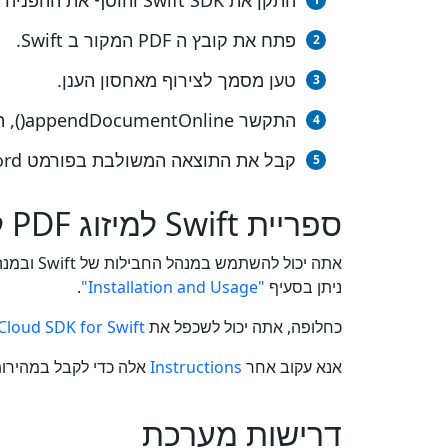
התקן את Swift SDK והוסף את ההפניה (ייבא את הספרייה) לפרויקט Swift שלך.
פתח את קובץ ה PDF המקור ב Swift.
טען מסמך לצירוף מאחסון הענן.
התקשר appendDocumentOnline(), העברת שם קובץ הפלט עם הסיומת הנדרשת.
קבל את התוצאה המשולבת בפורמט Word כקובץ בודד.
ספריית Swift למיזוג PDF ל WORD
ניתן בסעיף
"Installation and Usage"
.
כחלופה, אתה יכול לשכפל את
loud SDK for Swift
אנא עקוב אחר
Instructions
אלה כדי לקבל במהירות את א
דרישות מערכת