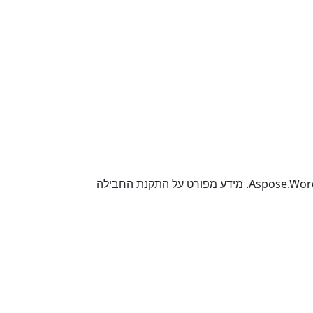
אתה יכול להשתמש במנהל החבילות של Swift ובמנהל התלות של Cocoapods כדי להתקין את Aspose.Words Cloud SDK for Swift. מידע מפורט על התקנת החבילה