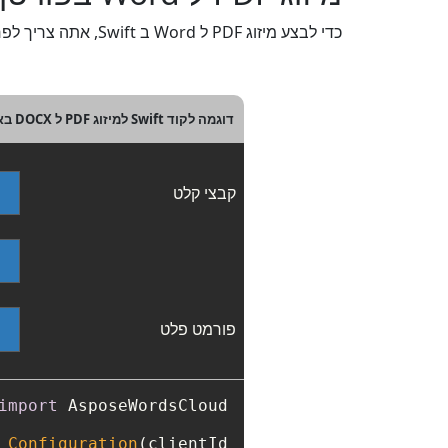
כדי לבצע מיזוג PDF ל Word ב Swift, אתה צריך לפחות שני קובצי PDF מקור. להתחלה מהירה, אנא עיין בדוגמה של קוד Swift למטה.
דוגמה לקוד Swift למיזוג PDF ל DOCX באמצעות REST API
קבצי קלט
פורמט פלט
import
Configuration
(clientId: 