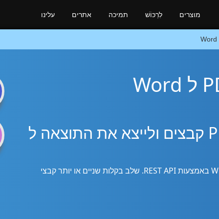
מוצרים
לִרְכּוֹשׁ
תמיכה
אתרים
עלינו
n
Swift SDK כדי לשלב PDF קבצים ולייצא את התוצאה ל
השתמש בספריית Swift כדי למזג את PDF ל Word באמצעות REST API. שלב בקלות שניים או יותר קבצי