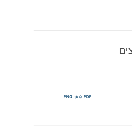
ים
PDF לְתוֹך PNG