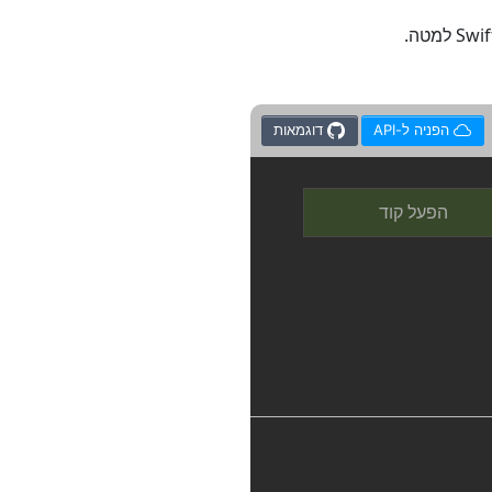
הפניה ל-API
דוגמאות
הפעל קוד