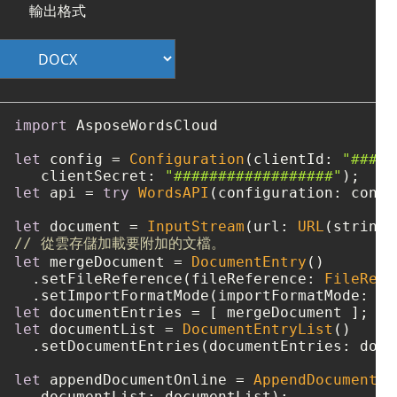
輸出格式
import
 AsposeWordsCloud

let
 config 
=
Configuration
(clientId: 
"####-
   clientSecret: 
"##################"
let
 api 
=
try
WordsAPI
(configuration: config
let
 document 
=
InputStream
(url: 
URL
(string:
// 從雲存儲加載要附加的文檔。
let
 mergeDocument 
=
DocumentEntry
()

  .setFileReference(fileReference: 
FileRefe
  .setImportFormatMode(importFormatMode: 
"K
let
 documentEntries 
=
let
 documentList 
=
DocumentEntryList
()

  .setDocumentEntries(documentEntries: docu
let
 appendDocumentOnline 
=
AppendDocumentOn