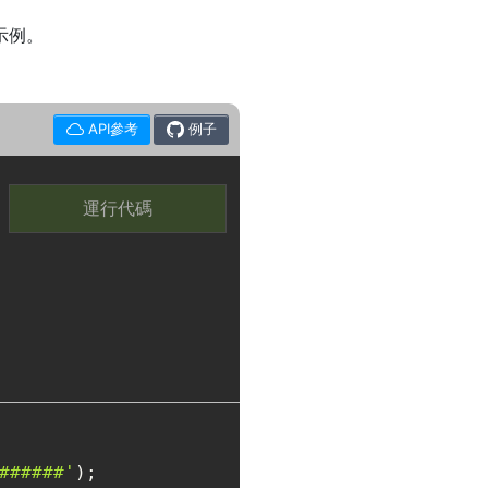
碼示例。
API參考
例子
運行代碼
######'
);
