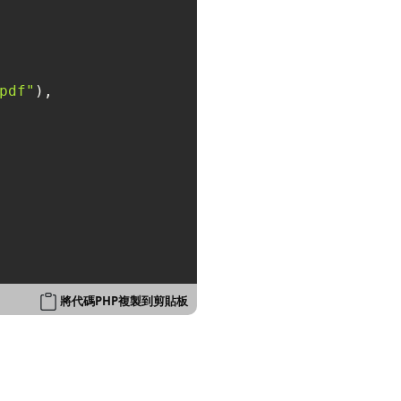
pdf"
),

將代碼PHP複製到剪貼板