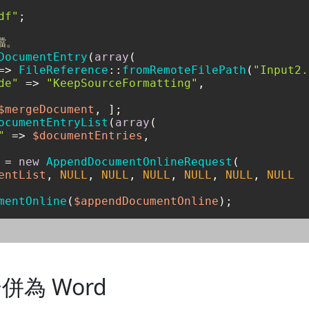
df"
;

檔。
DocumentEntry
(
array
(

=> 
FileReference
::
fromRemoteFilePath
(
"Input2.
de"
 => 
"KeepSourceFormatting"
,

$mergeDocument
ocumentEntryList
(
array
(

"
 => 
$documentEntries
,

 = 
new
AppendDocumentOnlineRequest
(

entList
, 
NULL
, 
NULL
, 
NULL
, 
NULL
, 
NULL
, 
NULL
mentOnline
(
$appendDocumentOnline
合併為 Word