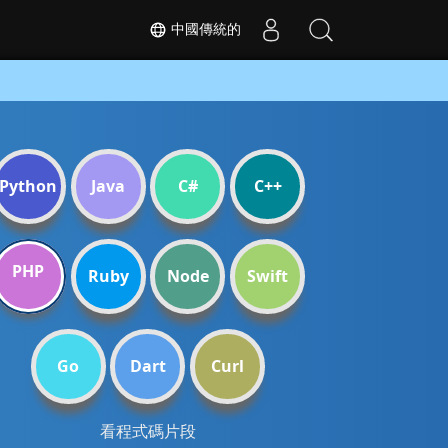
中國傳統的
Python
Java
C#
C++
PHP
Ruby
Node
Swift
Go
Dart
Curl
看程式碼片段