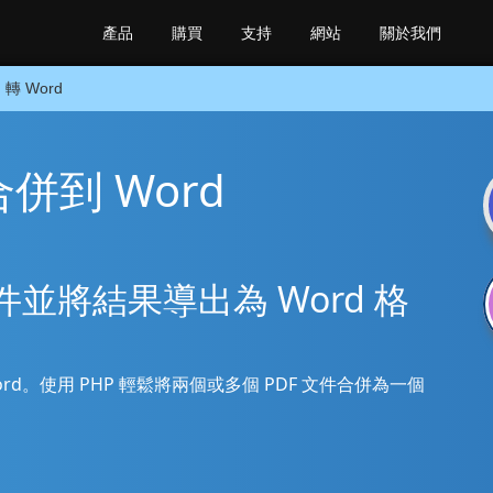
產品
購買
支持
網站
關於我們
 轉 Word
 合併到 Word
 文件並將結果導出為 Word 格
到 Word。使用 PHP 輕鬆將兩個或多個 PDF 文件合併為一個