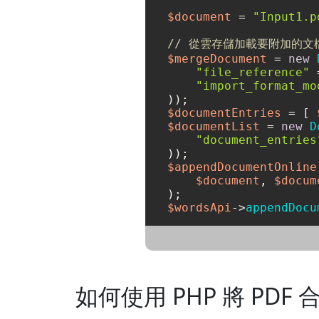
$document
 = 
"Input1.p
// 從雲存儲加載要附加的文
$mergeDocument
 = 
new
"file_reference"
 
"import_format_mo
$documentEntries
 = [ 
$documentList
 = 
new
D
"document_entries
$appendDocumentOnline
$document
, 
$docum
$wordsApi
->
appendDocu
如何使用 PHP 將 PDF 