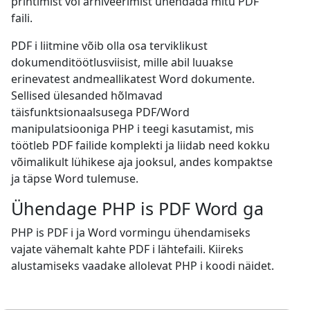
printimist või arhiveerimist ühendada mitu PDF
faili.
PDF i liitmine võib olla osa terviklikust
dokumenditöötlusviisist, mille abil luuakse
erinevatest andmeallikatest Word dokumente.
Sellised ülesanded hõlmavad
täisfunktsionaalsusega PDF/Word
manipulatsiooniga PHP i teegi kasutamist, mis
töötleb PDF failide komplekti ja liidab need kokku
võimalikult lühikese aja jooksul, andes kompaktse
ja täpse Word tulemuse.
Ühendage PHP is PDF Word ga
PHP is PDF i ja Word vormingu ühendamiseks
vajate vähemalt kahte PDF i lähtefaili. Kiireks
alustamiseks vaadake allolevat PHP i koodi näidet.