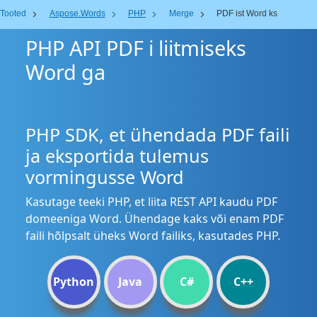
Tooted
Aspose.Words
PHP
Merge
PDF ist Word ks
PHP API PDF i liitmiseks
Word ga
PHP SDK, et ühendada PDF faili
ja eksportida tulemus
vormingusse Word
Kasutage teeki PHP, et liita REST API kaudu PDF
domeeniga Word. Ühendage kaks või enam PDF
faili hõlpsalt üheks Word failiks, kasutades PHP.
Python
Java
C#
C++