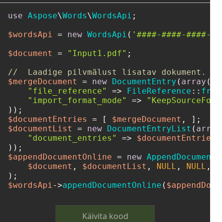
use
Aspose
\
Words
\
WordsApi
;

$wordsApi
 = 
new
WordsApi
(
'####-####-####-##
$document
 = 
"Input1.pdf"
;

//  Laadige pilvmälust lisatav dokument.
$mergeDocument
 = 
new
DocumentEntry
(
array
(

"file_reference"
 => 
FileReference
::
from
"import_format_mode"
 => 
"KeepSourceForm
$documentEntries
 = [ 
$mergeDocument
$documentList
 = 
new
DocumentEntryList
(
array
"document_entries"
 => 
$documentEntries
,

$appendDocumentOnline
 = 
new
AppendDocumentO
$document
, 
$documentList
, 
NULL
, 
NULL
, 
N
$wordsApi
->
appendDocumentOnline
(
$appendDocu
Käivita kood