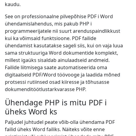
kaudu.
See on professionaalne pilvepõhise PDF i Word
ühendamislahendus, mis pakub PHP i
programmeerijatele nii suurt arenduspaindlikkust
kui ka võimsaid funktsioone. PDF failide
ühendamist kasutatakse sageli siis, kui on vaja luua
sama struktuuriga Word dokumentide komplekt,
millest igaüks sisaldab ainulaadseid andmeid.
Failide liitmisega saate automatiseerida oma
digitaalseid PDF/Word töövooge ja laadida mõned
protsessi rutiinsed osad kiiresse ja tõhusasse
dokumenditöötlustarkvarasse PHP.
Ühendage PHP is mitu PDF i
üheks Word ks
Paljudel juhtudel peate võib-olla ühendama PDF
failid üheks Word failiks. Näiteks võite enne