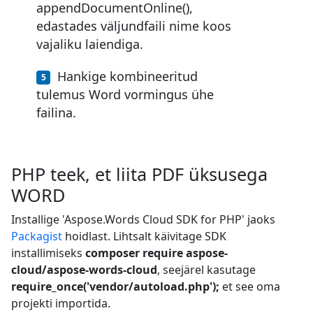
appendDocumentOnline(),
edastades väljundfaili nime koos
vajaliku laiendiga.
Hankige kombineeritud
tulemus Word vormingus ühe
failina.
PHP teek, et liita PDF üksusega
WORD
Installige 'Aspose.Words Cloud SDK for PHP' jaoks
Packagist
hoidlast. Lihtsalt käivitage SDK
installimiseks
composer require aspose-
cloud/aspose-words-cloud
, seejärel kasutage
require_once('vendor/autoload.php');
et see oma
projekti importida.