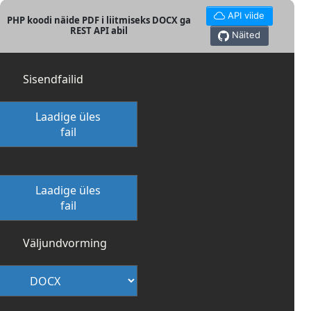
API viide
PHP koodi näide PDF i liitmiseks DOCX ga
REST API abil
Näited
Sisendfailid
Laadige üles
fail
Laadige üles
fail
Väljundvorming