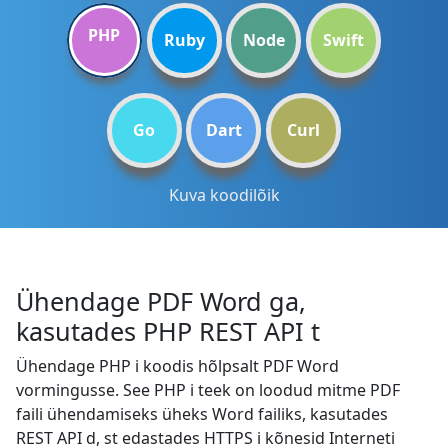
PHP
Ruby
Node
Swift
Go
Dart
Curl
Kuva koodilõik
Ühendage PDF Word ga,
kasutades PHP REST API t
Ühendage PHP i koodis hõlpsalt PDF Word
vormingusse. See PHP i teek on loodud mitme PDF
faili ühendamiseks üheks Word failiks, kasutades
REST API d, st edastades HTTPS i kõnesid Interneti