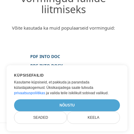
liitmiseks
Võite kasutada ka muid populaarseid vorminguid:
PDF INTO DOC
PDF INTO DOCX
PDF INTO PILT
KÜPSISEFAILID
Kasutame küpsiseid, et pakkuda ja parandada
PDF INTO PNG
külastajakogemust. Üksikasjadega saate tutvuda
PDF INTO WORD
privaatsuspoliitikas
ja valida teile isiklikult sobivad valikud.
PDF INTO XPS
NÕUSTU
SEADED
KEELA