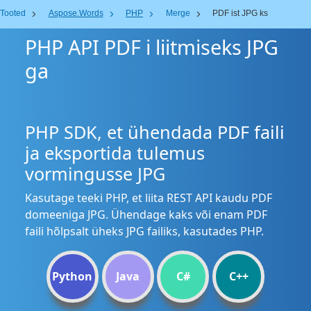
Tooted
Aspose.Words
PHP
Merge
PDF ist JPG ks
PHP API PDF i liitmiseks JPG
ga
PHP SDK, et ühendada PDF faili
ja eksportida tulemus
vormingusse JPG
Kasutage teeki PHP, et liita REST API kaudu PDF
domeeniga JPG. Ühendage kaks või enam PDF
faili hõlpsalt üheks JPG failiks, kasutades PHP.
Python
Java
C#
C++