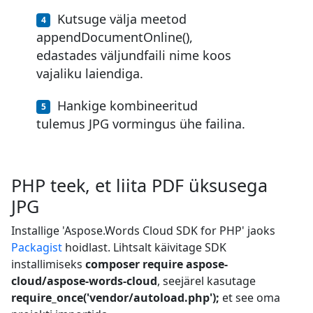
Kutsuge välja meetod
appendDocumentOnline(),
edastades väljundfaili nime koos
vajaliku laiendiga.
Hankige kombineeritud
tulemus JPG vormingus ühe failina.
PHP teek, et liita PDF üksusega
JPG
Installige 'Aspose.Words Cloud SDK for PHP' jaoks
Packagist
hoidlast. Lihtsalt käivitage SDK
installimiseks
composer require aspose-
cloud/aspose-words-cloud
, seejärel kasutage
require_once('vendor/autoload.php');
et see oma