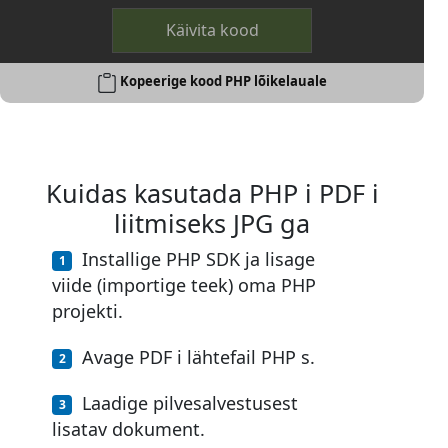
Käivita kood
Kopeerige kood PHP lõikelauale
Kuidas kasutada PHP i PDF i
liitmiseks JPG ga
Installige PHP SDK ja lisage
viide (importige teek) oma PHP
projekti.
Avage PDF i lähtefail PHP s.
Laadige pilvesalvestusest
lisatav dokument.