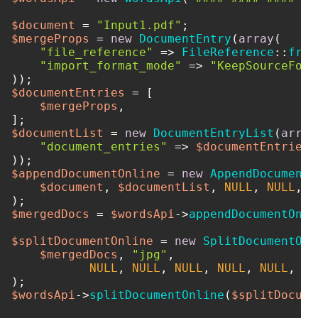
$document
 = 
"Input1.pdf"
$mergeProps
 = 
new
DocumentEntry
(
array
(

"file_reference"
 => 
FileReference
::
from
"import_format_mode"
 => 
"KeepSourceForm
$documentEntries
 = [

$mergeProps
,

$documentList
 = 
new
DocumentEntryList
(
array
"document_entries"
 => 
$documentEntries
,

$appendDocumentOnline
 = 
new
AppendDocumentO
$document
, 
$documentList
, 
NULL
, 
NULL
, 
N
$mergedDocs
 = 
$wordsApi
->
appendDocumentOnli
$splitDocumentOnline
 = 
new
SplitDocumentOnl
$mergedDocs
, 
"jpg"
, 

NULL
, 
NULL
, 
NULL
, 
NULL
, 
NULL
, 
NU
$wordsApi
->
splitDocumentOnline
(
$splitDocume