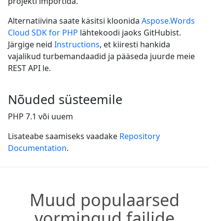
projekti importida.
Alternatiivina saate käsitsi kloonida
Aspose.Words
Cloud SDK for PHP
lähtekoodi jaoks GitHubist.
Järgige neid
Instructions
, et kiiresti hankida
vajalikud turbemandaadid ja pääseda juurde meie
REST API le.
Nõuded süsteemile
PHP 7.1 või uuem
Lisateabe saamiseks vaadake
Repository
Documentation
.
Muud populaarsed
vormingud failide