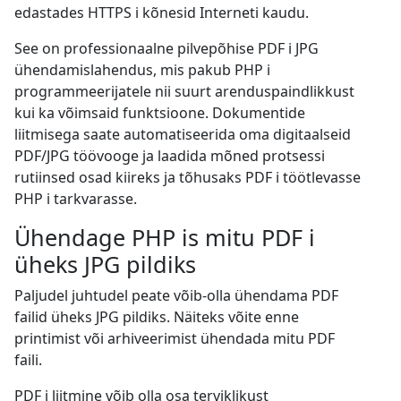
edastades HTTPS i kõnesid Interneti kaudu.
See on professionaalne pilvepõhise PDF i JPG
ühendamislahendus, mis pakub PHP i
programmeerijatele nii suurt arenduspaindlikkust
kui ka võimsaid funktsioone. Dokumentide
liitmisega saate automatiseerida oma digitaalseid
PDF/JPG töövooge ja laadida mõned protsessi
rutiinsed osad kiireks ja tõhusaks PDF i töötlevasse
PHP i tarkvarasse.
Ühendage PHP is mitu PDF i
üheks JPG pildiks
Paljudel juhtudel peate võib-olla ühendama PDF
failid üheks JPG pildiks. Näiteks võite enne
printimist või arhiveerimist ühendada mitu PDF
faili.
PDF i liitmine võib olla osa terviklikust