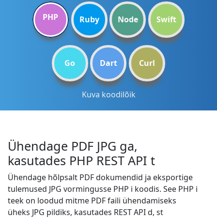
PHP
Ruby
Node
Swift
Go
Dart
Curl
Kuva koodilõik
Ühendage PDF JPG ga,
kasutades PHP REST API t
Ühendage hõlpsalt PDF dokumendid ja eksportige
tulemused JPG vormingusse PHP i koodis. See PHP i
teek on loodud mitme PDF faili ühendamiseks
üheks JPG pildiks, kasutades REST API d, st