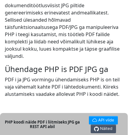
dokumenditöötlusviisist JPG piltide
genereerimiseks erinevatest andmeallikatest.
Sellised ülesanded hõlmavad
täisfunktsionaalsusega PDF/JPG ga manipuleeriva
PHP i teegi kasutamist, mis töötleb PDF failide
komplekti ja liidab need võimalikult lühikese aja
jooksul kokku, luues kompaktse ja täpse graafilise
väljundi.
Ühendage PHP is PDF JPG ga
PDF i ja JPG vormingu ühendamiseks PHP is on teil
vaja vähemalt kahte PDF i lähtedokumenti. Kiireks
alustamiseks vaadake allolevat PHP i koodi näidet.
API viide
PHP koodi näide PDF i liitmiseks JPG ga
REST API abil
Näited